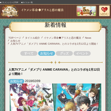
■イケメンシリーズTOP
■タイトル一覧
新着情報
TOPページ
タイトル紹介
イケメン革命◆アリスと恋の魔法
News
お知らせ
人気TVアニメ「ダメプリ ANIME CARAVAN」とのコラボを2月12日より開始！
人気TVアニメ「ダメプリ ANIME CARAVAN」とのコラボを2月12日
より開始！
2018/02/09