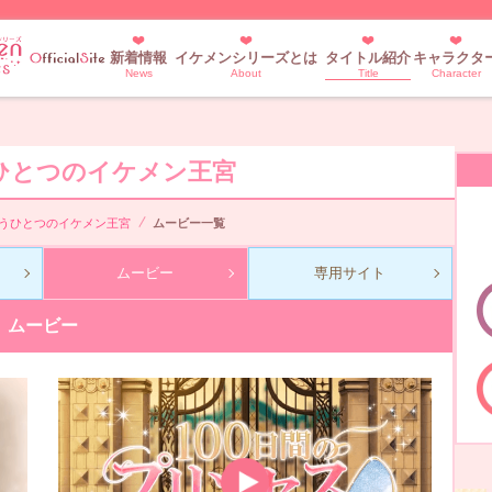
新着情報
イケメンシリーズとは
タイトル紹介
キャラクタ
News
About
Title
Character
うひとつのイケメン王宮
もうひとつのイケメン王宮
ムービー一覧
ムービー
専用サイト
ムービー