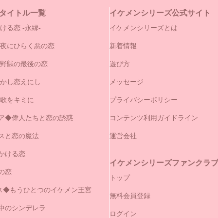
タイトル一覧
イケメンシリーズ公式サイト
ける恋 -永縁-
イケメンシリーズとは
闇夜にひらく悪の恋
新着情報
と野獣の最後の恋
遊び方
やかし恋えにし
メッセージ
の歌をキミに
プライバシーポリシー
ア◆偉人たちと恋の誘惑
コンテンツ利用ガイドライン
スと恋の魔法
運営会社
かける恋
イケメンシリーズファンクラブ（
の恋
トップ
セス◆もうひとつのイケメン王宮
無料会員登録
中のシンデレラ
ログイン