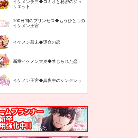
イケメン夜曲◆ロミオと秘密のジュ
リエット
100日間のプリンセス◆もうひとつの
イケメン王宮
イケメン幕末◆運命の恋
新章イケメン大奥◆禁じられた恋
イケメン王宮◆真夜中のシンデレラ