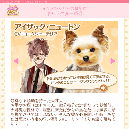
イケメンシリーズTOP
イケメンシリーズタイトル一覧
イケメンシリーズ最新作
キャラクター紹介
類稀なる頭脳を持った天才犬。
お手やお座りはもちろん、微分積分の計算だって朝飯前。
天邪鬼な性格で、屋敷に来たばかりのあなたには滅多に頭
を撫でさせてはくれない。そんな彼が心を開いた時、あな
たは恋という名のワン有引力に、リンゴよりも速く落ちて
いく……。