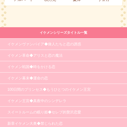
イケメンシリーズタイトル一覧
イケメンヴァンパイア◆偉人たちと恋の誘惑
イケメン革命◆アリスと恋の魔法
イケメン戦国◆時をかける恋
イケメン幕末◆運命の恋
100日間のプリンセス◆もうひとつのイケメン王宮
イケメン王宮◆真夜中のシンデレラ
スイートルームの眠り姫◆セレブ的贅沢恋愛
新章イケメン大奥◆禁じられた恋