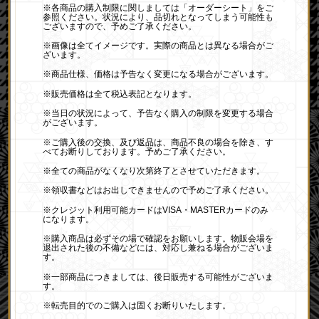
※各商品の購入制限に関しましては「オーダーシート」をご
参照ください。状況により、品切れとなってしまう可能性も
ございますので、予めご了承ください。
※画像は全てイメージです。実際の商品とは異なる場合がご
ざいます。
※商品仕様、価格は予告なく変更になる場合がございます。
※販売価格は全て税込表記となります。
※当日の状況によって、予告なく購入の制限を変更する場合
がございます。
※ご購入後の交換、及び返品は、商品不良の場合を除き、す
べてお断りしております。予めご了承ください。
※全ての商品がなくなり次第終了とさせていただきます。
※領収書などはお出しできませんので予めご了承ください。
※クレジット利用可能カードはVISA・MASTERカードのみ
になります。
※購入商品は必ずその場で確認をお願いします。物販会場を
退出された後の不備などには、対応し兼ねる場合がございま
す。
※一部商品につきましては、後日販売する可能性がございま
す。
※転売目的でのご購入は固くお断りいたします。