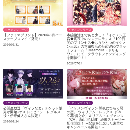
イケメンシリーズ
イケメンシリーズ
【ファミマプリント】2026年8月バー
本編復活まであと少し！『イケメン王
スデーブロマイド発売！
宮◆真夜中のシンデレラ』＆『100日
間のプリンセス◆もうひとつのイケメ
2026/07/31
ン王宮』の本編復活のためWebプラッ
トフォーム「Dreamoire（ドリモ
ワ）」にて、クラウドファンディング
を開催中！！
2026/07/24
イケメンヴィラン
イケメンヴィラン
公開生放送『ヴィラなま』チケット販
『イケメンヴィラン 闇夜にひらく悪
売が開始♪ゲストにゼイン・レグルス
の恋』 ウィリアム・レックス（CV：
役・伊東健人さん決定！
立花 慎之介）＆リアム・エヴァンス
（CV：西山 宏太朗）続編ストーリー
2026/07/24
配信開始！ ～配信を記念した豪華な
キャンペーンも開催！～