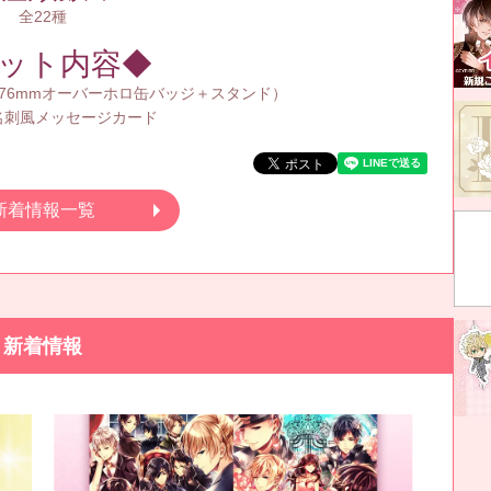
全22種
ット内容◆
76mmオーバーホロ缶バッジ＋スタンド）
名刺風メッセージカード
新着情報一覧
新着情報