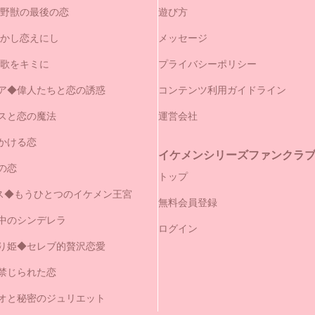
と野獣の最後の恋
遊び方
やかし恋えにし
メッセージ
の歌をキミに
プライバシーポリシー
ア◆偉人たちと恋の誘惑
コンテンツ利用ガイドライン
スと恋の魔法
運営会社
かける恋
イケメンシリーズファンクラブ（
の恋
トップ
セス◆もうひとつのイケメン王宮
無料会員登録
中のシンデレラ
ログイン
り姫◆セレブ的贅沢恋愛
禁じられた恋
オと秘密のジュリエット