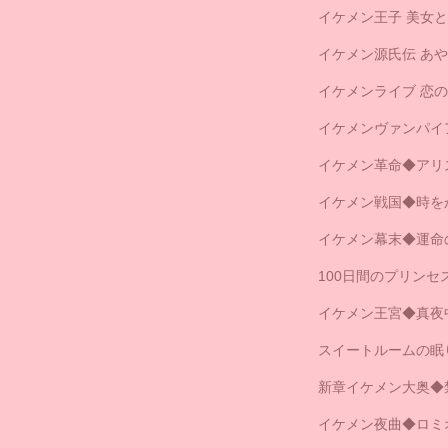
イケメン王子 美女
イケメン源氏伝 あ
イケメンライブ 恋
イケメンヴァンパイ
イケメン革命◆アリ
イケメン戦国◆時を
イケメン幕末◆運命
100日間のプリン
イケメン王宮◆真夜
スイートルームの眠
新章イケメン大奥◆
イケメン夜曲◆ロミ