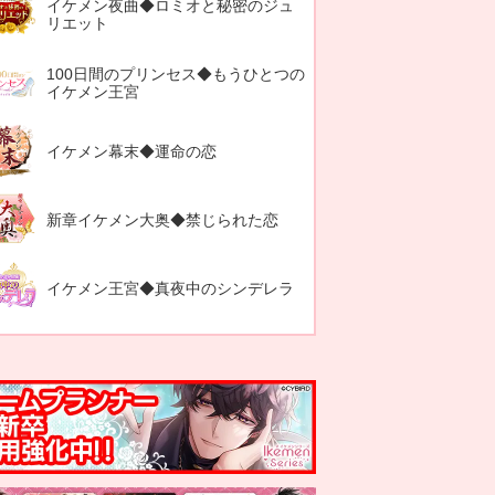
イケメン夜曲◆ロミオと秘密のジュ
リエット
100日間のプリンセス◆もうひとつの
イケメン王宮
イケメン幕末◆運命の恋
新章イケメン大奥◆禁じられた恋
イケメン王宮◆真夜中のシンデレラ