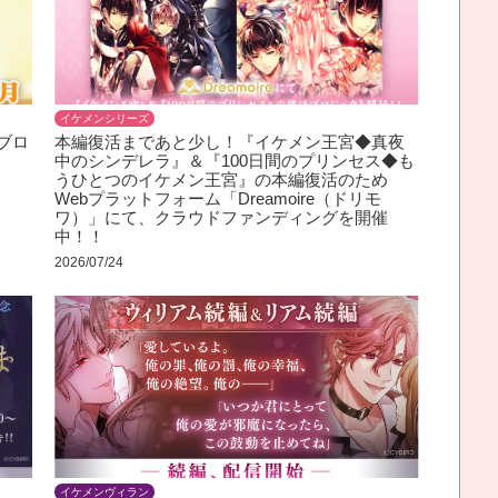
イケメンシリーズ
ブロ
本編復活まであと少し！『イケメン王宮◆真夜
中のシンデレラ』＆『100日間のプリンセス◆も
うひとつのイケメン王宮』の本編復活のため
Webプラットフォーム「Dreamoire（ドリモ
ワ）」にて、クラウドファンディングを開催
中！！
2026/07/24
イケメンヴィラン