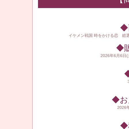
◆
イケメン戦国 時をかける恋 総
◆
2026年6月6日(土
◆お
202
◆