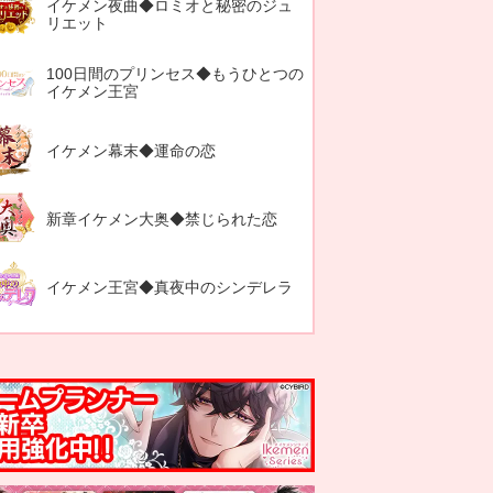
イケメン夜曲◆ロミオと秘密のジュ
リエット
100日間のプリンセス◆もうひとつの
イケメン王宮
イケメン幕末◆運命の恋
新章イケメン大奥◆禁じられた恋
イケメン王宮◆真夜中のシンデレラ