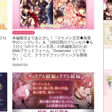
イケメンシリーズ
ブロ
本編復活まであと少し！『イケメン王宮◆真夜
中のシンデレラ』＆『100日間のプリンセス◆も
うひとつのイケメン王宮』の本編復活のため
Webプラットフォーム「Dreamoire（ドリモ
ワ）」にて、クラウドファンディングを開催
中！！
2026/07/24