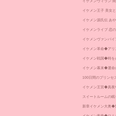
イケメンヴィラン 
イケメン王子 美女
イケメン源氏伝 あ
イケメンライブ 恋
イケメンヴァンパイ
イケメン革命◆アリ
イケメン戦国◆時を
イケメン幕末◆運命
100日間のプリン
イケメン王宮◆真夜
スイートルームの眠
新章イケメン大奥◆
イケメン夜曲◆ロミ