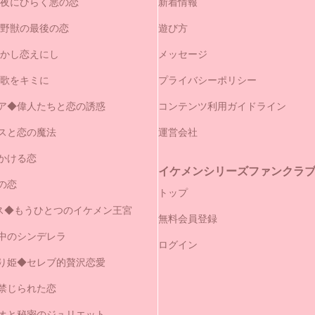
闇夜にひらく悪の恋
新着情報
と野獣の最後の恋
遊び方
やかし恋えにし
メッセージ
の歌をキミに
プライバシーポリシー
ア◆偉人たちと恋の誘惑
コンテンツ利用ガイドライン
スと恋の魔法
運営会社
かける恋
イケメンシリーズファンクラブ（
の恋
トップ
セス◆もうひとつのイケメン王宮
無料会員登録
中のシンデレラ
ログイン
り姫◆セレブ的贅沢恋愛
禁じられた恋
オと秘密のジュリエット