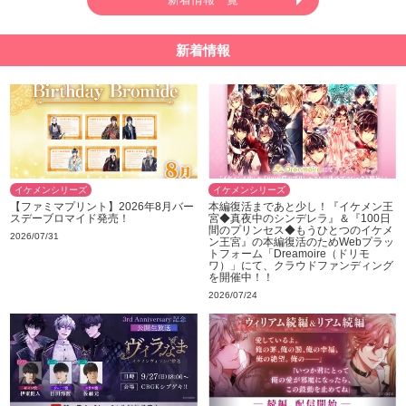
新着情報
イケメンシリーズ
イケメンシリーズ
【ファミマプリント】2026年8月バー
本編復活まであと少し！『イケメン王
スデーブロマイド発売！
宮◆真夜中のシンデレラ』＆『100日
間のプリンセス◆もうひとつのイケメ
2026/07/31
ン王宮』の本編復活のためWebプラッ
トフォーム「Dreamoire（ドリモ
ワ）」にて、クラウドファンディング
を開催中！！
2026/07/24