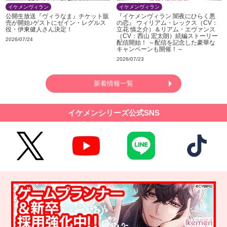
イケメンヴィラン
イケメンヴィラン
公開生放送『ヴィラなま』チケット販
『イケメンヴィラン 闇夜にひらく悪
売が開始♪ゲストにゼイン・レグルス
の恋』 ウィリアム・レックス（CV：
役・伊東健人さん決定！
立花 慎之介）＆リアム・エヴァンス
（CV：西山 宏太朗）続編ストーリー
2026/07/24
配信開始！ ～配信を記念した豪華な
キャンペーンも開催！～
2026/07/23
新着情報一覧
イケメンシリーズ公式SNS