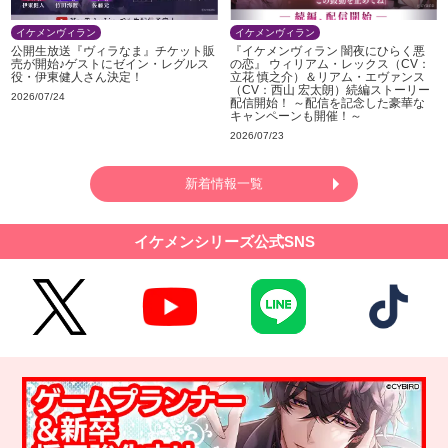
イケメンヴィラン
イケメンヴィラン
公開生放送『ヴィラなま』チケット販
『イケメンヴィラン 闇夜にひらく悪
売が開始♪ゲストにゼイン・レグルス
の恋』 ウィリアム・レックス（CV：
役・伊東健人さん決定！
立花 慎之介）＆リアム・エヴァンス
（CV：西山 宏太朗）続編ストーリー
2026/07/24
配信開始！ ～配信を記念した豪華な
キャンペーンも開催！～
2026/07/23
新着情報一覧
イケメンシリーズ公式SNS