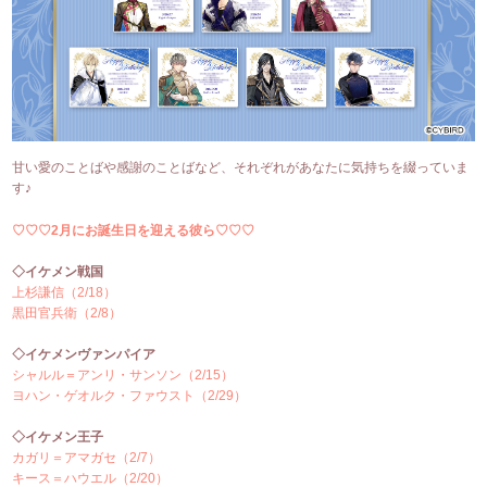
甘い愛のことばや感謝のことばなど、それぞれがあなたに気持ちを綴っていま
す♪
♡♡♡2月にお誕生日を迎える彼ら♡♡♡
◇イケメン戦国
上杉謙信（2/18）
黒田官兵衛（2/8）
◇イケメンヴァンパイア
シャルル＝アンリ・サンソン（2/15）
ヨハン・ゲオルク・ファウスト（2/29）
◇イケメン王子
カガリ＝アマガセ（2/7）
キース＝ハウエル（2/20）