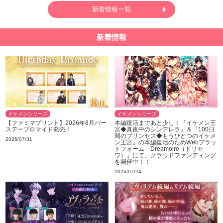
新着情報一覧
新着情報
イケメンシリーズ
イケメンシリーズ
【ファミマプリント】2026年8月バー
本編復活まであと少し！『イケメン王
スデーブロマイド発売！
宮◆真夜中のシンデレラ』＆『100日
間のプリンセス◆もうひとつのイケメ
2026/07/31
ン王宮』の本編復活のためWebプラッ
トフォーム「Dreamoire（ドリモ
ワ）」にて、クラウドファンディング
を開催中！！
2026/07/24