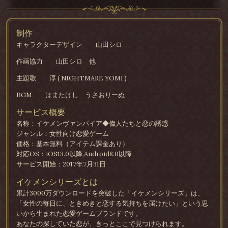
制作
キャラクターデザイン
山田シロ
作画協力
山田シロ 他
主題歌
淳 ( NIGHTMARE YOMI )
BGM
はまたけし うさおりーぬ
サービス概要
名称：イケメンヴァンパイア◆偉人たちと恋の誘惑
ジャンル：女性向け恋愛ゲーム
価格：基本無料（アイテム課金あり）
対応OS：iOS13.0以降,Android8.0以降
サービス開始：2017年7月31日
イケメンシリーズとは
累計3000万ダウンロードを突破した「イケメンシリーズ」は、
「女性の毎日に、ときめきと恋する気持ちを届けたい」という思
いから生まれた恋愛ゲームブランドです。
あなたの探していた恋が、きっとここで見つけられます。