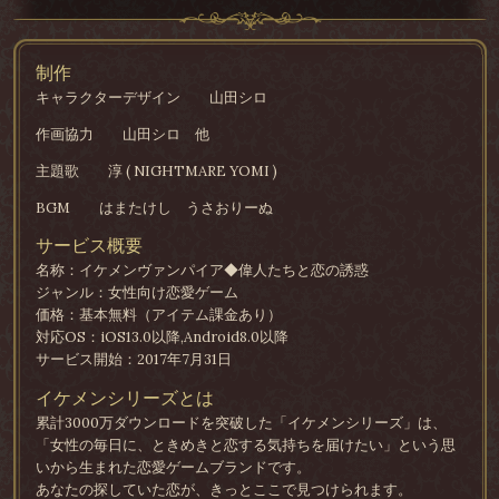
制作
キャラクターデザイン
山田シロ
作画協力
山田シロ 他
主題歌
淳 ( NIGHTMARE YOMI )
BGM
はまたけし うさおりーぬ
サービス概要
名称：イケメンヴァンパイア◆偉人たちと恋の誘惑
ジャンル：女性向け恋愛ゲーム
価格：基本無料（アイテム課金あり）
対応OS：iOS13.0以降,Android8.0以降
サービス開始：2017年7月31日
イケメンシリーズとは
累計3000万ダウンロードを突破した「イケメンシリーズ」は、
「女性の毎日に、ときめきと恋する気持ちを届けたい」という思
いから生まれた恋愛ゲームブランドです。
あなたの探していた恋が、きっとここで見つけられます。