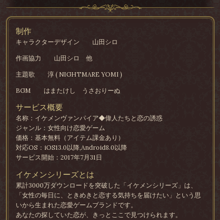
制作
キャラクターデザイン
山田シロ
作画協力
山田シロ 他
主題歌
淳 ( NIGHTMARE YOMI )
BGM
はまたけし うさおりーぬ
サービス概要
名称：イケメンヴァンパイア◆偉人たちと恋の誘惑
ジャンル：女性向け恋愛ゲーム
価格：基本無料（アイテム課金あり）
対応OS：iOS13.0以降,Android8.0以降
サービス開始：2017年7月31日
イケメンシリーズとは
累計3000万ダウンロードを突破した「イケメンシリーズ」は、
「女性の毎日に、ときめきと恋する気持ちを届けたい」という思
いから生まれた恋愛ゲームブランドです。
あなたの探していた恋が、きっとここで見つけられます。