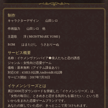
制作
キャラクターデザイン
山田シロ
作画協力
山田シロ 他
主題歌
淳 ( NIGHTMARE YOMI )
BGM
はまたけし うさおりーぬ
サービス概要
名称：イケメンヴァンパイア◆偉人たちと恋の誘惑
ジャンル：女性向け恋愛ゲーム
価格：基本無料（アイテム課金あり）
対応OS：iOS13.0以降,Android8.0以降
サービス開始：2017年7月31日
イケメンシリーズとは
累計3000万ダウンロードを突破した「イケメンシリーズ」は、
「女性の毎日に、ときめきと恋する気持ちを届けたい」という思
いから生まれた恋愛ゲームブランドです。
あなたの探していた恋が、きっとここで見つけられます。