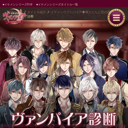
■イケメンシリーズTOP
■イケメンシリーズタイトル一覧
TOPページ
タイトル紹介
イケメンヴァンパイア◆偉人たちと恋の誘惑
ヴァンパイア診断