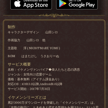
制作
キャラクターデザイン
山田シロ
作画協力
山田シロ 他
主題歌
淳 ( NIGHTMARE YOMI )
BGM
はまたけし うさおりーぬ
サービス概要
名称：イケメンヴァンパイア◆偉人たちと恋の誘惑
ジャンル：女性向け恋愛ゲーム
価格：基本無料（アイテム課金あり）
対応OS：iOS13.0以降,Android8.0以降
サービス開始：2017年7月31日
イケメンシリーズとは
累計3000万ダウンロードを突破した「イケメンシリーズ」は、
「女性の毎日に、ときめきと恋する気持ちを届けたい」という思