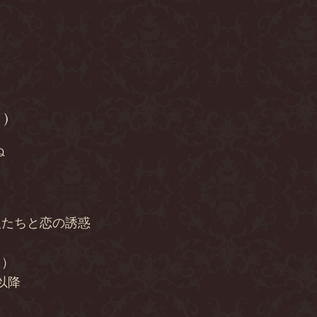
ロ
 )
ぬ
人たちと恋の誘惑
り）
0以降