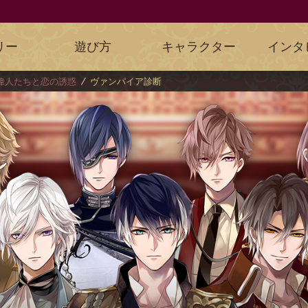
リー
遊び方
キャラクター
インタ
偉人たちと恋の誘惑
ヴァンパイア診断