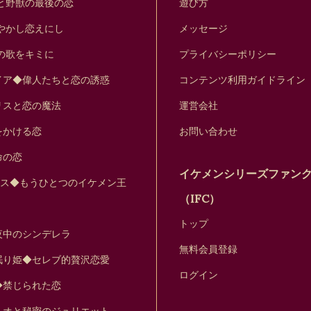
と野獣の最後の恋
遊び方
やかし恋えにし
メッセージ
の歌をキミに
プライバシーポリシー
イア◆偉人たちと恋の誘惑
コンテンツ利用ガイドライン
リスと恋の魔法
運営会社
をかける恋
お問い合わせ
命の恋
イケメンシリーズファン
セス◆もうひとつのイケメン王
（IFC）
トップ
夜中のシンデレラ
無料会員登録
眠り姫◆セレブ的贅沢恋愛
ログイン
◆禁じられた恋