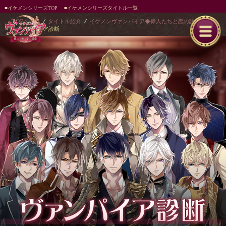
■イケメンシリーズTOP
■イケメンシリーズタイトル一覧
TOPページ
タイトル紹介
イケメンヴァンパイア◆偉人たちと恋の誘惑
ヴァンパイア診断