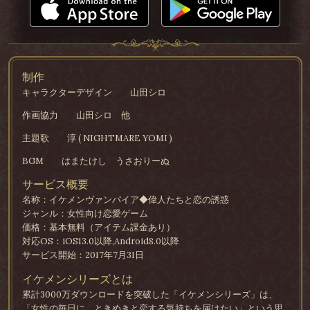
制作
キャラクターデザイン
山田シロ
作画協力
山田シロ 他
主題歌
淳 ( NIGHTMARE YOMI )
BGM
はまたけし うさおりーぬ
サービス概要
名称：イケメンヴァンパイア◆偉人たちと恋の誘惑
ジャンル：女性向け恋愛ゲーム
価格：基本無料（アイテム課金あり）
対応OS：iOS13.0以降,Android8.0以降
サービス開始：2017年7月31日
イケメンシリーズとは
累計3000万ダウンロードを突破した「イケメンシリーズ」は、
「女性の毎日に、ときめきと恋する気持ちを届けたい」という思