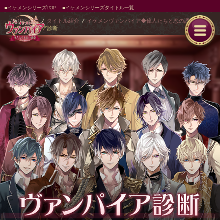
■イケメンシリーズTOP
■イケメンシリーズタイトル一覧
TOPページ
タイトル紹介
イケメンヴァンパイア◆偉人たちと恋の誘惑
ヴァンパイア診断