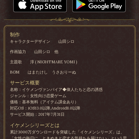
制作
キャラクターデザイン
山田シロ
作画協力
山田シロ 他
主題歌
淳 ( NIGHTMARE YOMI )
BGM
はまたけし うさおりーぬ
サービス概要
名称：イケメンヴァンパイア◆偉人たちと恋の誘惑
ジャンル：女性向け恋愛ゲーム
価格：基本無料（アイテム課金あり）
対応OS：iOS13.0以降,Android8.0以降
サービス開始：2017年7月31日
イケメンシリーズとは
累計3000万ダウンロードを突破した「イケメンシリーズ」は、
「女性の毎日に、ときめきと恋する気持ちを届けたい」という思