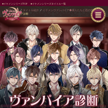
■イケメンシリーズTOP
■イケメンシリーズタイトル一覧
TOPページ
タイトル紹介
イケメンヴァンパイア◆偉人たちと恋の誘惑
ヴァンパイア診断