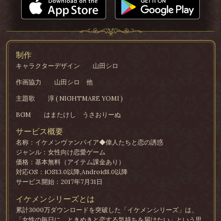
制作
キャラクターデザイン
山田シロ
作画協力
山田シロ 他
主題歌
淳 ( NIGHTMARE YOMI )
BGM
はまたけし うさおりーぬ
サービス概要
名称：イケメンヴァンパイア◆偉人たちと恋の誘惑
ジャンル：女性向け恋愛ゲーム
価格：基本無料（アイテム課金あり）
対応OS：iOS13.0以降,Android8.0以降
サービス開始：2017年7月31日
イケメンシリーズとは
累計3000万ダウンロードを突破した「イケメンシリーズ」は、
「女性の毎日に、ときめきと恋する気持ちを届けたい」という思