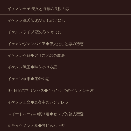
イケメン王子 美女と野獣の最後の恋
イケメン源氏伝 あやかし恋えにし
イケメンライブ 恋の歌をキミに
イケメンヴァンパイア◆偉人たちと恋の誘惑
イケメン革命◆アリスと恋の魔法
イケメン戦国◆時をかける恋
イケメン幕末◆運命の恋
100日間のプリンセス◆もうひとつのイケメン王宮
イケメン王宮◆真夜中のシンデレラ
スイートルームの眠り姫◆セレブ的贅沢恋愛
新章イケメン大奥◆禁じられた恋