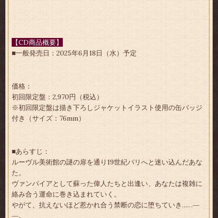
【CD商品概要】
■一般発売日：2025年6月18日（水）予定
価格：
初回限定盤：2,970円（税込）
※初回限定盤は描き下ろしジャケットイラスト使用の缶バッジ
付き（サイズ：76mm）
■あらすじ：
ルーヴル美術館の謎の扉を通り19世紀パリへと迷い込んだあな
た。
ヴァンパイアとして蘇った偉人たちと出逢い、あなたは複雑に
絡み合う運命に巻き込まれていく。
やがて、抗えないほど惹かれ合う禁断の恋に堕ちていき……―
―。