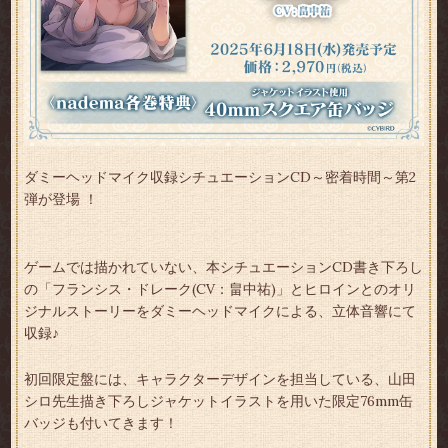
ダミーヘッドマイク収録シチュエーションCD～密着時間～第2
弾が登場 ！
ゲームでは描かれていない、本シチュエーションCD書き下ろし
の「フランシス・ドレーク(CV：畠中祐)」とヒロインとのオリ
ジナルストーリーをダミーヘッドマイクによる、立体音響にて
収録♪
初回限定盤には、キャラクターデザインを担当している、山田
シロ先生描き下ろしジャケットイラストを用いた限定76mm缶
バッジも付いてきます！