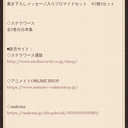
書き下ろしメッセージ入りブロマイドセット ※2枚1セット
◇ステラワース
全2巻分台本集
■販売サイト：
◇ステラワース通販
http://www.stellaworth.co.jp/shop/
◇アニメイトONLINE SHOP
https://www.animate-onlineshop.jp/
◇nadema
https://nadema.jp/shopdetail/000000006989/