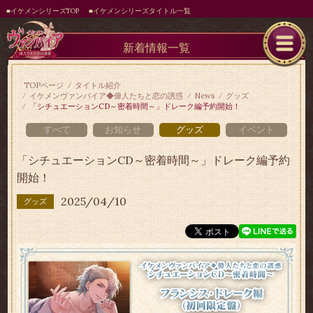
■イケメンシリーズTOP
■イケメンシリーズタイトル一覧
新着情報一覧
TOPページ
タイトル紹介
イケメンヴァンパイア◆偉人たちと恋の誘惑
News
グッズ
「シチュエーションCD～密着時間～」ドレーク編予約開始！
すべて
お知らせ
グッズ
イベント
「シチュエーションCD～密着時間～」ドレーク編予約
開始！
2025/04/10
グッズ