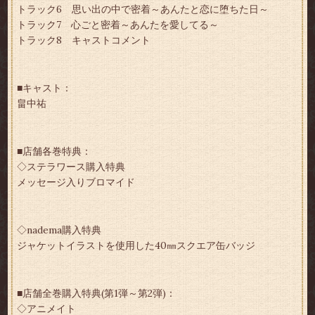
トラック6 思い出の中で密着～あんたと恋に堕ちた日～
トラック7 心ごと密着～あんたを愛してる～
トラック8 キャストコメント
■キャスト：
畠中祐
■店舗各巻特典：
◇ステラワース購入特典
メッセージ入りブロマイド
◇nadema購入特典
ジャケットイラストを使用した40㎜スクエア缶バッジ
■店舗全巻購入特典(第1弾～第2弾)：
◇アニメイト