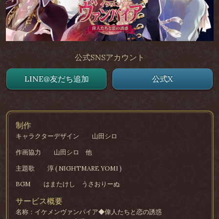
公式SNSアカウント
LINE@友だち追加
公式X
制作
キャラクターデザイン
山田シロ
作画協力
山田シロ 他
主題歌
淳 ( NIGHTMARE YOMI )
BGM
はまたけし うさおりーぬ
サービス概要
名称：イケメンヴァンパイア◆偉人たちと恋の誘惑