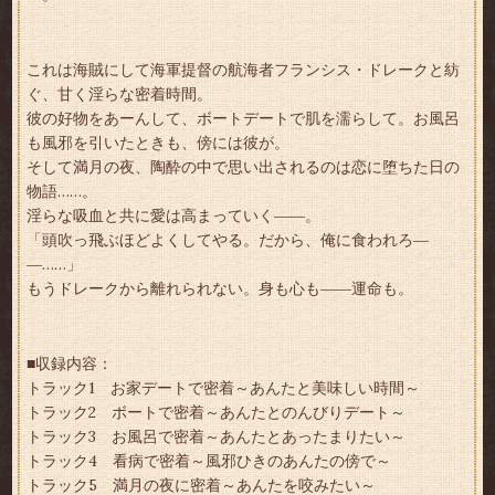
これは海賊にして海軍提督の航海者フランシス・ドレークと紡
ぐ、甘く淫らな密着時間。
彼の好物をあーんして、ボートデートで肌を濡らして。お風呂
も風邪を引いたときも、傍には彼が。
そして満月の夜、陶酔の中で思い出されるのは恋に堕ちた日の
物語……。
淫らな吸血と共に愛は高まっていく――。
「頭吹っ飛ぶほどよくしてやる。だから、俺に食われろ―
―……」
もうドレークから離れられない。身も心も――運命も。
■収録内容：
トラック1 お家デートで密着～あんたと美味しい時間～
トラック2 ボートで密着～あんたとのんびりデート～
トラック3 お風呂で密着～あんたとあったまりたい～
トラック4 看病で密着～風邪ひきのあんたの傍で～
トラック5 満月の夜に密着～あんたを咬みたい～