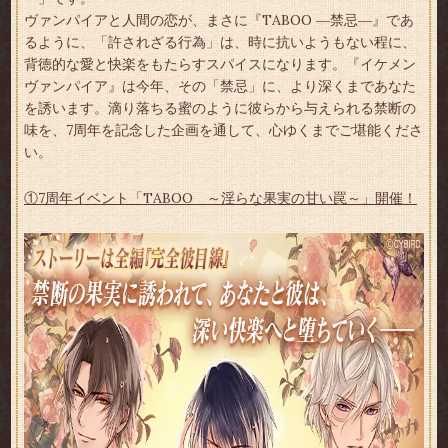
ヴァンパイアと人間の恋が、まさに『TABOO ―禁忌―』であ
るように、「許されざる行為」は、時に抗いようもない程に、
背徳的な愛と快楽をもたらすスパイスになります。『イケメン
ヴァンパイア』は今年、その「禁忌」に、より深くまであなた
を誘います。滴り落ちる蜜のように彼らから与えられる禁断の
味を、7周年を記念した企画を通して、心ゆくまでご堪能くださ
い。
①7周年イベント「TABOO ～淫らな果実の甘い罠～」開催！