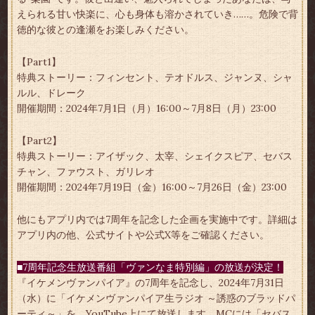
えられる甘い快楽に、心も身体も溶かされていき……。危険で背
徳的な彼との逢瀬をお楽しみください。
【Part1】
特典ストーリー：フィンセント、テオドルス、ジャンヌ、シャ
ルル、ドレーク
開催期間：2024年7月1日（月）16:00～7月8日（月）23:00
【Part2】
特典ストーリー：アイザック、太宰、シェイクスピア、セバス
チャン、ファウスト、ガリレオ
開催期間：2024年7月19日（金）16:00～7月26日（金）23:00
他にもアプリ内では7周年を記念した企画を実施中です。詳細は
アプリ内の他、公式サイトや公式X等をご確認ください。
■7周年記念生放送番組「ヴァンなま特別編」の放送が決定！
『イケメンヴァンパイア』の7周年を記念し、2024年7月31日
（水）に「イケメンヴァンパイア生ラジオ ～誘惑のブラッドパ
ーティ～」を、YouTube上にて放送します。MCには「セバス