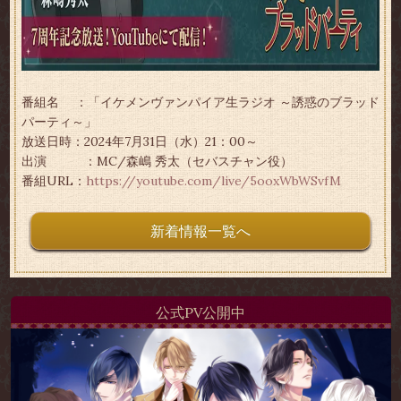
番組名 ：「イケメンヴァンパイア生ラジオ ～誘惑のブラッド
パーティ～」
放送日時：2024年7月31日（水）21：00～
出演 ：MC/森嶋 秀太（セバスチャン役）
番組URL：
https://youtube.com/live/5ooxWbWSvfM
新着情報一覧へ
公式PV公開中