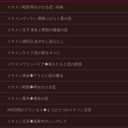
イケメン戦国 時をかける恋 -永縁-
イケメンヴィラン 闇夜にひらく悪の恋
イケメン王子 美女と野獣の最後の恋
イケメン源氏伝 あやかし恋えにし
イケメンライブ 恋の歌をキミに
イケメンヴァンパイア◆偉人たちと恋の誘惑
イケメン革命◆アリスと恋の魔法
イケメン戦国◆時をかける恋
イケメン幕末◆運命の恋
100日間のプリンセス◆もうひとつのイケメン王宮
イケメン王宮◆真夜中のシンデレラ