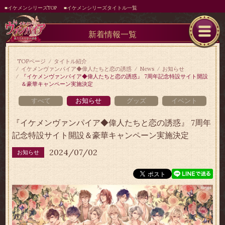
■イケメンシリーズTOP
■イケメンシリーズタイトル一覧
新着情報一覧
TOPページ
タイトル紹介
イケメンヴァンパイア◆偉人たちと恋の誘惑
News
お知らせ
『イケメンヴァンパイア◆偉人たちと恋の誘惑』 7周年記念特設サイト開設
＆豪華キャンペーン実施決定
すべて
お知らせ
グッズ
イベント
『イケメンヴァンパイア◆偉人たちと恋の誘惑』 7周年
記念特設サイト開設＆豪華キャンペーン実施決定
2024/07/02
お知らせ