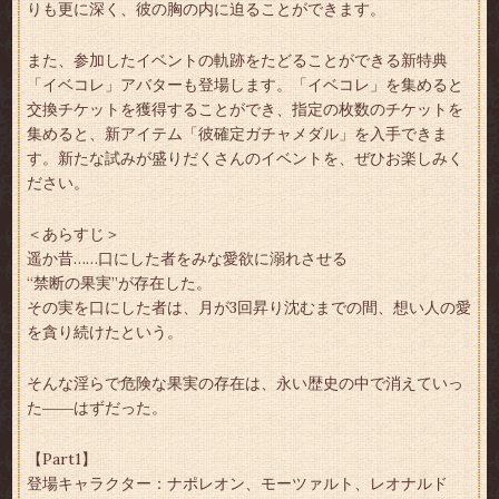
りも更に深く、彼の胸の内に迫ることができます。
また、参加したイベントの軌跡をたどることができる新特典
「イベコレ」アバターも登場します。「イベコレ」を集めると
交換チケットを獲得することができ、指定の枚数のチケットを
集めると、新アイテム「彼確定ガチャメダル」を入手できま
す。新たな試みが盛りだくさんのイベントを、ぜひお楽しみく
ださい。
＜あらすじ＞
遥か昔……口にした者をみな愛欲に溺れさせる
“禁断の果実”が存在した。
その実を口にした者は、月が3回昇り沈むまでの間、想い人の愛
を貪り続けたという。
そんな淫らで危険な果実の存在は、永い歴史の中で消えていっ
た――はずだった。
【Part1】
登場キャラクター：ナポレオン、モーツァルト、レオナルド