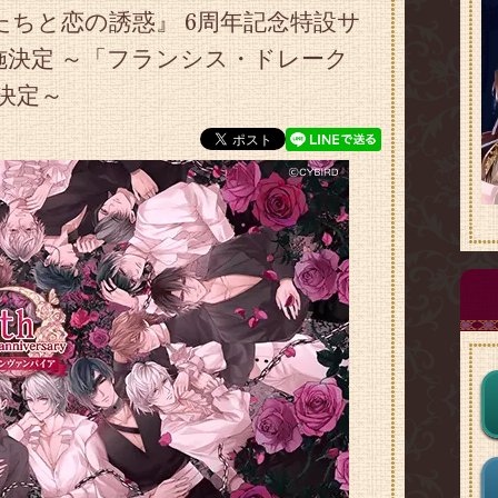
ちと恋の誘惑』 6周年記念特設サ
決定 ～「フランシス・ドレーク
決定～