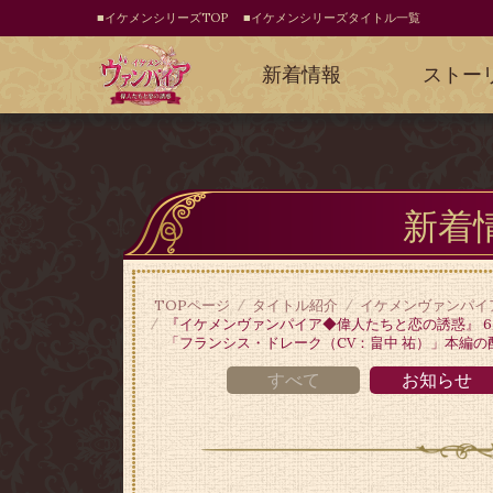
■イケメンシリーズTOP
■イケメンシリーズタイトル一覧
新着情報
ストー
新着
TOPページ
タイトル紹介
イケメンヴァンパイ
『イケメンヴァンパイア◆偉人たちと恋の誘惑』 
「フランシス・ドレーク（CV：畠中 祐）」本編の
すべて
お知らせ