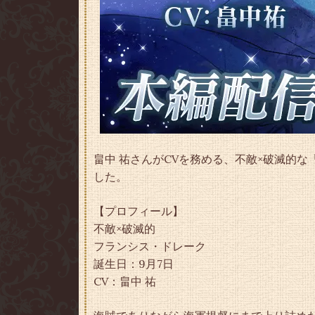
畠中 祐さんがCVを務める、不敵×破滅的
した。
【プロフィール】
不敵×破滅的
フランシス・ドレーク
誕生日：9月7日
CV：畠中 祐