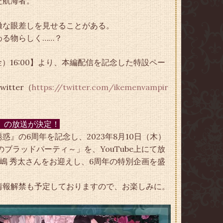
た航海者。
徹な眼差しを見せることがある。
る物らしく……？
金）16:00】より、本編配信を記念した特設ペー
tter（
https://twitter.com/ikemenvampir
」の放送が決定！
』の6周年を記念し、2023年8月10日（木）
ブラッドパーティ～」を、YouTube上にて放
嶋 秀太さんをお迎えし、6周年の特別企画を盛
情報解禁も予定しておりますので、お楽しみに。