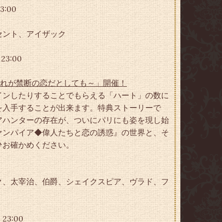
:00
セント、アイザック
3:00
～これが禁断の恋だとしても～」開催！
インしたりすることでもらえる「ハート」の数に
を入手することが出来ます。特典ストーリーで
アハンターの存在が、ついにパリにも姿を現し始
ァンパイア◆偉人たちと恋の誘惑』の世界と、そ
ひお確かめください。
ク、太宰治、伯爵、シェイクスピア、ヴラド、フ
23:00