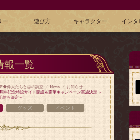
リー
遊び方
キャラクター
インタ
情報一覧
ア◆偉人たちと恋の誘惑
News
お知らせ
6周年記念特設サイト開設＆豪華キャンペーン実施決定 ～
配信も決定～
グッズ
イベント