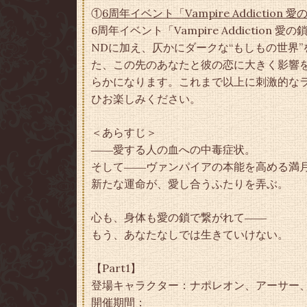
①
6周年イベント「Vampire Addictio
6周年イベント「Vampire Addiction 
NDに加え、仄かにダークな“もしもの世界”を
た、この先のあなたと彼の恋に大きく影響
らかになります。これまで以上に刺激的な
ひお楽しみください。
＜あらすじ＞
――愛する人の血への中毒症状。
そして――ヴァンパイアの本能を高める満
新たな運命が、愛し合うふたりを弄ぶ。
心も、身体も愛の鎖で繋がれて――
もう、あなたなしでは生きていけない。
【Part1】
登場キャラクター：ナポレオン、アーサー
開催期間：