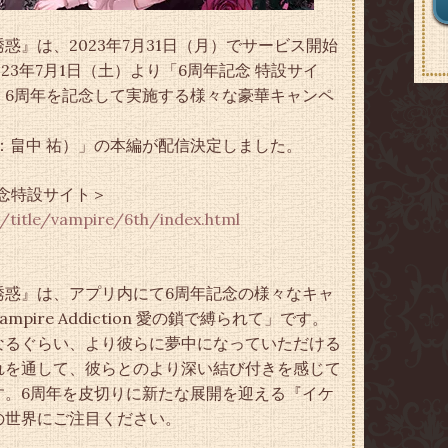
』は、2023年7月31日（月）でサービス開始
23年7月1日（土）より「6周年記念 特設サイ
、6周年を記念して実施する様々な豪華キャンペ
：畠中 祐）」の本編が配信決定しました。
念特設サイト＞
p/title/vampire/6th/index.html
誘惑』は、アプリ内にて6周年記念の様々なキャ
re Addiction 愛の鎖で縛られて」です。
なるぐらい、より彼らに夢中になっていただける
れを通して、彼らとのより深い結び付きを感じて
す。6周年を皮切りに新たな展開を迎える『イケ
の世界にご注目ください。