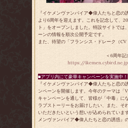
『イケメンヴァンパイア◆偉人たちと恋の誘惑
より6周年を迎えます。これを記念して、20
ト」をオープンしました。特設サイトでは
ーンの情報を順次公開予定です。
また、待望の「フランシス・ドレーク（CV
＜6周年記
https://ikemen.cybird.ne.j
■アプリ内にて豪華キャンペーンを実施中！
『イケメンヴァンパイア◆偉人たちと恋の
ンペーンを開催します。今年のテーマは「Vampi
キャンペーンを通して、皆様が「中毒」に
ラブストーリーをお届けしたい、また、そ
いただきたいという想いが込められていま
メンヴァンパイア◆偉人たちと恋の誘惑』