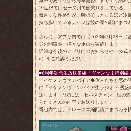
海賊でありながら海軍提督にまで上り詰め
19世紀ではセーヌ川で船乗りをしている。
気さくな性格だが、時折ぞっとするほど冷
持ち歩いているナイフは彼の裏の顔にまつわ
さらに、アプリ内では【2023年7月28日（
ジの開設や、様々な企画を実施します。
詳細は今後のアプリ内のお知らせや、公式Twi
e
）をご確認ください。
■6周年記念生放送番組「ヴァンなま特別編
『イケメンヴァンパイア◆偉人たちと恋の誘惑
に「イケメンヴァンパイア生ラジオ ～誘惑の
送します。MCには「セバスチャン」役の森
りだくさんの内容でお送りします。
番組内では、ドレーク本編配信にまつわる