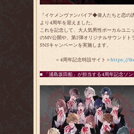
『イケメンヴァンパイア◆偉人たちと恋の誘惑
より4周年を迎えました。
これを記念して、大人気男性ボーカルユニ
のMV公開や、第2弾オリジナルサウンドト
SNSキャンペーンを実施します。
＜4周年記念特設サイト＞
https://i
■ 「浦島坂田船」が担当する4周年記念ソン