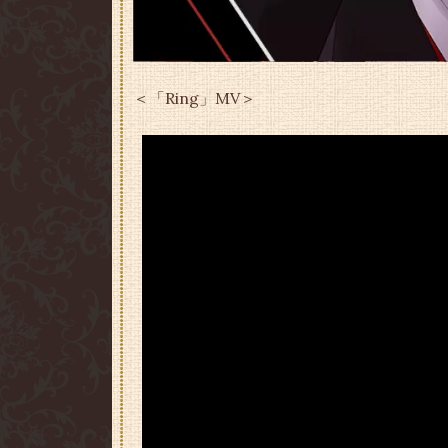
＜「Ring」MV＞