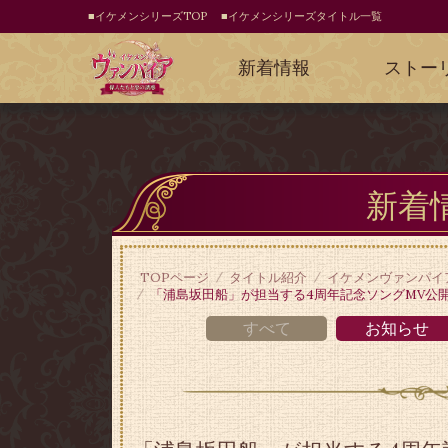
■イケメンシリーズTOP
■イケメンシリーズタイトル一覧
新着情報
ストー
新着
TOPページ
タイトル紹介
イケメンヴァンパイ
「浦島坂田船」が担当する4周年記念ソングMV公
すべて
お知らせ