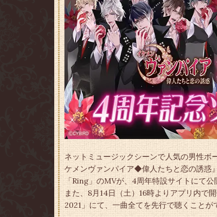
ネットミュージックシーンで人気の男性ボ
ケメンヴァンパイア◆偉人たちと恋の誘惑
「Ring」のMVが、4周年特設サイトにて
また、8月14日（土）16時よりアプリ内
2021」にて、一曲全てを先行で聴くこと