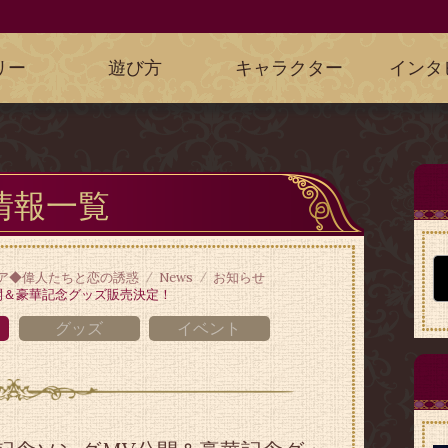
リー
遊び方
キャラクター
インタ
情報一覧
ア◆偉人たちと恋の誘惑
News
お知らせ
開＆豪華記念グッズ販売決定！
グッズ
イベント