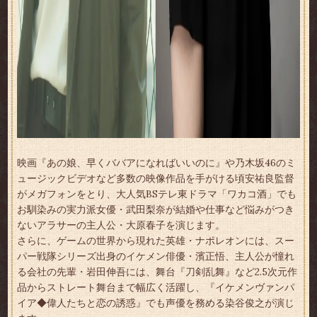
映画『あの娘、早くババアになればいいのに』や乃木坂46のミ
ュージックビデオなど多数の映像作品を手がける頃安祐良監督
がメガフォンをとり、大人気BSテレ東ドラマ「ワカコ酒」でも
お馴染みの実力派女優・
武田梨奈
が結婚や仕事など悩みがつき
ないアラサーの主人公・大原春子を演じます。
さらに、ゲームの世界から現れた英雄・ナポレオンには、スー
パー戦隊シリーズ出身のイケメン俳優・
濱正悟
、主人公が憧れ
る会社の先輩・岩田伸吾には、舞台『刀剣乱舞』など2.5次元作
品からストレート舞台まで幅広く活躍し、『イケメンヴァンパ
イア◆偉人たちと恋の誘惑』でも声優を務める
染谷俊之
が演じ