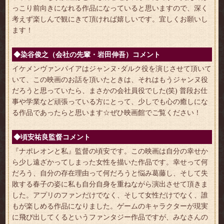
っこり前向きになれる作品になっていると思いますので、深く
考えず楽しんで観にきて頂ければ嬉しいです。宜しくお願いし
ます！
◆染谷俊之（会社の先輩・岩田伸吾）コメント
イケメンヴァンパイアはジャンヌ･ダルク役を演じさせて頂いて
いて、この映画のお話を頂いたときは、それはもうジャンヌ役
だろうと思っていたら、まさかの会社員役でした(笑) 普段お仕
事や学業など頑張っている方にとって、少しでも心の癒しにな
る作品であったらと思います☆ぜひ映画館でご覧ください！
◆頃安祐良監督コメント
『ナポレオンと私』監督の頃安です。この映画は自分の幸せか
ら少し遠ざかってしまった女性を描いた作品です。幸せって何
だろう、自分の存在理由って何だろうと悩み葛藤し、そして失
敗する春子の姿に私も自分自身を重ねながら演出させて頂きま
した。アプリのファンだけでなく、そして女性だけでなく、誰
もが楽しめる作品になりました。ゲームのキャラクターが現実
に飛び出してくるというファンタジー作品ですが、みなさんの