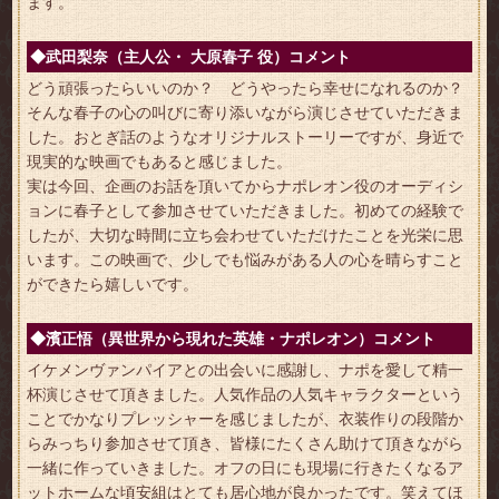
ます。
◆武田梨奈（主人公・ 大原春子 役）コメント
どう頑張ったらいいのか？ どうやったら幸せになれるのか？
そんな春子の心の叫びに寄り添いながら演じさせていただきま
した。おとぎ話のようなオリジナルストーリーですが、身近で
現実的な映画でもあると感じました。
実は今回、企画のお話を頂いてからナポレオン役のオーディシ
ョンに春子として参加させていただきました。初めての経験で
したが、大切な時間に立ち会わせていただけたことを光栄に思
います。この映画で、少しでも悩みがある人の心を晴らすこと
ができたら嬉しいです。
◆濱正悟（異世界から現れた英雄・ナポレオン）コメント
イケメンヴァンパイアとの出会いに感謝し、ナポを愛して精一
杯演じさせて頂きました。人気作品の人気キャラクターという
ことでかなりプレッシャーを感じましたが、衣装作りの段階か
らみっちり参加させて頂き、皆様にたくさん助けて頂きながら
一緒に作っていきました。オフの日にも現場に行きたくなるア
ットホームな頃安組はとても居心地が良かったです。笑えてほ