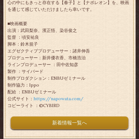
心の中にもきっと存在する【春子】と【ナポレオン】を、映画
を通じて感じていただけましたら幸いです。
■映画概要
出演：武田梨奈、濱正悟、染谷俊之
監督 ：頃安祐良
脚本：鈴木規子
エグゼクティブプロデューサー：諸井伸吾
プロデューサー：新井優衣香、市橋浩治
ラインプロデューサー ：田中佐知彦
製作 ：サイバード
制作プロダクション：ENBUゼミナール
制作協力：Ippo
配給 ：ENBUゼミナール
公式サイト：
https://napowata.com/
コピーライト ：©CYBIRD
新着情報一覧へ