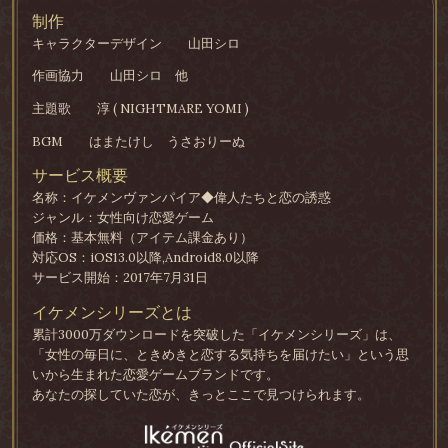
制作
キャラクターデザイン
山田シロ
作画協力
山田シロ 他
主題歌
淳 ( NIGHTMARE YOMI )
BGM
はまたけし うさおりーぬ
サービス概要
名称：イケメンヴァンパイア◆偉人たちと恋の誘惑
ジャンル：女性向け恋愛ゲーム
価格：基本無料（アイテム課金あり）
対応OS：iOS13.0以降,Android8.0以降
サービス開始：2017年7月31日
イケメンシリーズとは
累計3000万ダウンロードを突破した「イケメンシリーズ」は、
「女性の毎日に、ときめきと恋する気持ちを届けたい」という思
いから生まれた恋愛ゲームブランドです。
あなたの探していた恋が、きっとここで見つけられます。