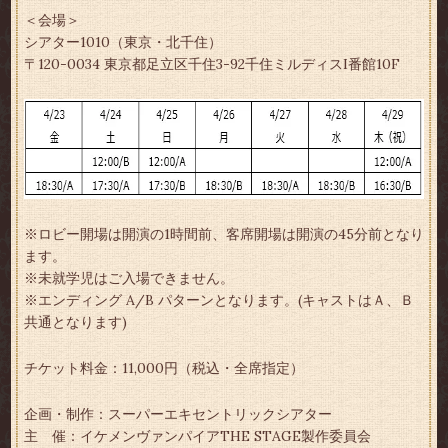
＜会場＞
シアター1010（東京・北千住）
〒120-0034 東京都足立区千住3-92千住ミルディスI番館10F
※ロビー開場は開演の1時間前、客席開場は開演の45分前となり
ます。
※未就学児はご入場できません。
※エンディング A/B パターンとなります。(キャストはＡ、Ｂ
共通となります)
チケット料金：11,000円（税込・全席指定）
企画・制作：スーパーエキセントリックシアター
主 催：イケメンヴァンパイアTHE STAGE製作委員会