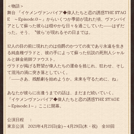
＜物語＞
舞台 『イケメンヴァンパイア◆偉人たちと恋の誘惑THE STAG
E ～Episode.0～』からいくつか季節が流れた頃、ヴァンパイ
アとして蘇った彼らは穏やかな日々を過ごしていた――はずだ
った。そう、〝彼ら”が現れるその日までは。
12人の目の前に現れたのは伯爵のかつての友であり永遠を生き
る純血種ヴラドと、彼の手によって蘇った伝説の死刑人シャル
ルと錬金術師ファウスト。
ヴラドが掲げる野望が偉人たちの運命を捻じれ、狂わせ、そし
て混沌の渦に突き落としていく。
「――さあ、残酷劇を始めようか。未来を守るために、ね」
あなたが彼らに出逢うまでの話は、まだまだ続いていく。
『イケメンヴァンパイア◆偉人たちと恋の誘惑THE STAGE
～Episode.1～』ここに開幕。
公演日程 ：
東京公演 2021年4月23日(金)～4月29日(木・祝) 全10回