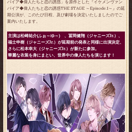
パイア◆偉人たちと恋の誘惑」を原作とした『イケメンヴァン
パイア◆偉人たちと恋の誘惑THE STAGE ～Episode.1～』の延
期公演が、このたび日程、及び劇場を決定いたしましたのでご
案内いたします。
主演は松崎祐介(ふぉ～ゆ～) 、冨岡健翔（ジャニーズJr.）、
福士申樹（ジャニーズJr.）が延期前の発表と同様に出演決定、
さらに松本幸大（ジャニーズJr.）が新たに参加。
華麗な衣装を身にまとい、世界中の偉人たちを演じます！