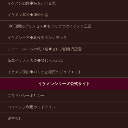
イケメン戦国◆時をかける恋
イケメン幕末◆運命の恋
100日間のプリンセス◆もうひとつのイケメン王宮
イケメン王宮◆真夜中のシンデレラ
スイートルームの眠り姫◆セレブ的贅沢恋愛
新章イケメン大奥◆禁じられた恋
イケメン夜曲◆ロミオと秘密のジュリエット
イケメンシリーズ公式サイト
プライバシーポリシー
コンテンツ利用ガイドライン
運営会社