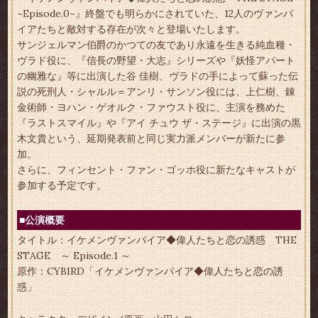
~Episode.0~』終盤でも明らかにされていた、12人のヴァンパ
イアたちと敵対する存在が次々と登場いたします。
サンジェルマン伯爵のかつての友であり永遠を生きる純血種・
ヴラド役に、『信長の野望・大志』シリーズや『妖怪アパート
の幽雅な』等に出演した谷 佳樹、ヴラドの手によって蘇った伝
説の死刑人・シャルル＝アンリ・サンソン役には、上仁樹、錬
金術師・ヨハン・ゲオルク・ファウスト役に、主演を務めた
『ラストスマイル』や『アイ チュウ ザ・ステージ』に出演の黒
木文貴という、延期発表前と同じ実力派メンバーが新たに参
加。
さらに、フィンセント・ファン・ゴッホ役に新たなキャストが
参加する予定です。
■公演概要
タイトル：イケメンヴァンパイア◆偉人たちと恋の誘惑 THE
STAGE ～ Episode.1 ～
原作：CYBIRD「イケメンヴァンパイア◆偉人たちと恋の誘
惑」