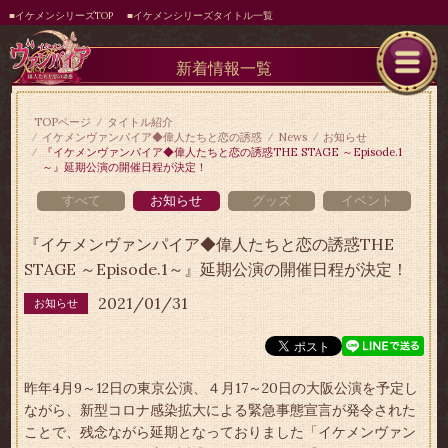
■イケメンシリーズTOP
■イケメンシリーズタイトル一覧
新着情報一覧
TOPページ
タイトル紹介
イケメンヴァンパイア◆偉人たちと恋の誘惑
News
お知らせ
『イケメンヴァンパイア◆偉人たちと恋の誘惑THE STAGE ～Episode.1
～』延期公演の開催日程が決定！
すべて
お知らせ
グッズ
イベント
『イケメンヴァンパイア◆偉人たちと恋の誘惑THE
STAGE ～Episode.1～』延期公演の開催日程が決定！
2021/01/31
お知らせ
昨年4月9～12日の東京公演、４月17～20日の大阪公演を予定し
ながら、新型コロナ感染拡大による緊急事態宣言が発令された
ことで、残念ながら延期となっておりました「イケメンヴァン