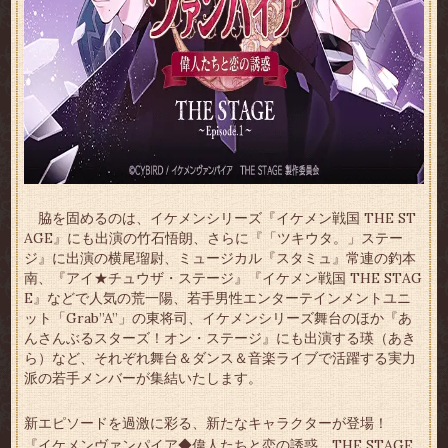
脇を固めるのは、イケメンシリーズ『イケメン戦国 THE ST
AGE』にも出演の竹石悟朗、さらに『「ツキウタ。」ステー
ジ』に出演の横尾瑠尉、ミュージカル『スタミュ』常連の釣本
南、『アイ★チュウザ・ステージ』『イケメン戦国 THE STAG
E』などで人気の荒一陽、若手男性エンターテインメントユニ
ット「Grab”A”」の東将司、イケメンシリーズ舞台のほか『あ
んさんぶるスターズ！オン・ステージ』にも出演する瑛（あき
ら）など、それぞれ舞台＆ダンス＆音楽ライブで活躍する実力
派の若手メンバーが集結いたします。
新エピソードを過激に彩る、新たなキャラクターが登場！
『イケメンヴァンパイア◆偉人たちと恋の誘惑 THE STAGE