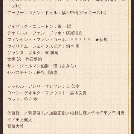
ーズJr.)
アーサー・コナン・ドイル：福士申樹(ジャニーズJr.)
アイザック・ニュートン：荒 一陽
テオドルス・ファン・ゴッホ：横尾瑠尉
フィンセント・ファン・ゴッホ：＊＊＊＊＊ ★新規
ウィリアム・シェイクスピア：釣本 南
ジャンヌ・ダルク：東 将司
太宰 治：竹石悟朗
サン・ジェルマン伯爵：瑛（あきら）
セバスチャン：長谷川慎也
シャルル＝アンリ・サンソン：上 仁樹
ヨハン・ゲオルク・ファウスト：黒木文貴
ヴラド：谷 佳樹
佐藤賢一／菅原健志／加藤正樹／松村知輝／竹本洋平／早川勇
平／田上健太
齋藤大希