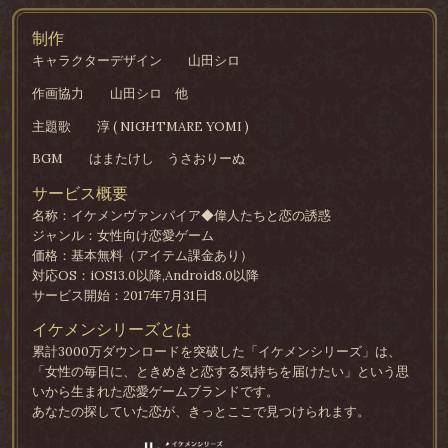
制作
キャラクターデザイン
山田シロ
作画協力
山田シロ 他
主題歌
淳 ( NIGHTMARE YOMI )
BGM
はまたけし うさおりーぬ
サービス概要
名称：イケメンヴァンパイア◆偉人たちと恋の誘惑
ジャンル：女性向け恋愛ゲーム
価格：基本無料（アイテム課金あり）
対応OS：iOS13.0以降,Android8.0以降
サービス開始：2017年7月31日
イケメンシリーズとは
累計3000万ダウンロードを突破した「イケメンシリーズ」は、
「女性の毎日に、ときめきと恋する気持ちを届けたい」という思
いから生まれた恋愛ゲームブランドです。
あなたの探していた恋が、きっとここで見つけられます。