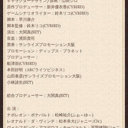
キャラクターデザイン/原画：山田シロ
原作プロデューサー：新井優衣香(CYBIRD)
ゲームシナリオライター：鈴木リコ(CYBIRD)
脚本：早川康介
脚本監修：鈴木リコ(CYBIRD)
演出：大関真(SET)
音楽：濱田貴司
票券：サンライズプロモーション大阪
プロモーション：ディップス・プラネット
プロデューサー：
船津崇(CYBIRD)
本田好明（ABCライツビジネス）
山田泰彦(サンライズプロモーション大阪)
小林諸生(SET)
総合プロデューサー：大関真(SET)
出 演：
ナポレオン・ボナパルト：松崎祐介(ふぉ～ゆ～)
レオナルド・ダ・ヴィンチ：松本幸大(ジャニーズJr.)
ヴォルフガング・アマデウス・モーツァルト：冨岡健翔(ジャニ