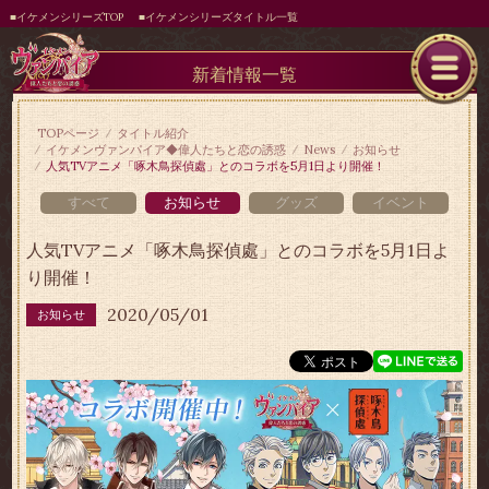
■イケメンシリーズTOP
■イケメンシリーズタイトル一覧
新着情報一覧
TOPページ
タイトル紹介
イケメンヴァンパイア◆偉人たちと恋の誘惑
News
お知らせ
人気TVアニメ「啄木鳥探偵處」とのコラボを5月1日より開催！
すべて
お知らせ
グッズ
イベント
人気TVアニメ「啄木鳥探偵處」とのコラボを5月1日よ
り開催！
2020/05/01
お知らせ