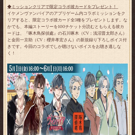
◆ミッションクリアで限定コラボ彼カードをプレゼント！
イケメンヴァンパイアのアプリゲーム内コラボミッションをク
リアすると、限定コラボ彼カード全3種をプレゼントします。な
かでも、本編ストーリーを100チケット分読むともらえる彼カ
ードは、『啄木鳥探偵處』の石川啄木（CV：浅沼晋太郎さん）
と金田一京助（CV：櫻井孝宏さん）の新規録り下ろしボイス付
きです。今回のコラボでしか聴けないボイスをお聴き逃しな
く！