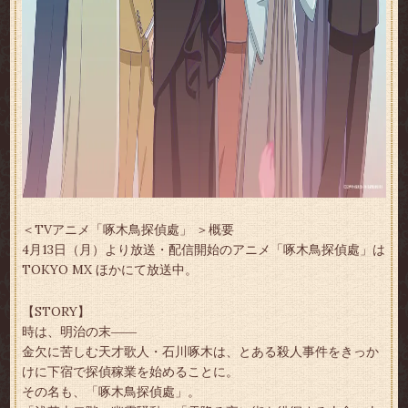
＜TVアニメ「啄木鳥探偵處」 ＞概要
4月13日（月）より放送・配信開始のアニメ「啄木鳥探偵處」は
TOKYO MX ほかにて放送中。
【STORY】
時は、明治の末――
金欠に苦しむ天才歌人・石川啄木は、とある殺人事件をきっか
けに下宿で探偵稼業を始めることに。
その名も、「啄木鳥探偵處」。