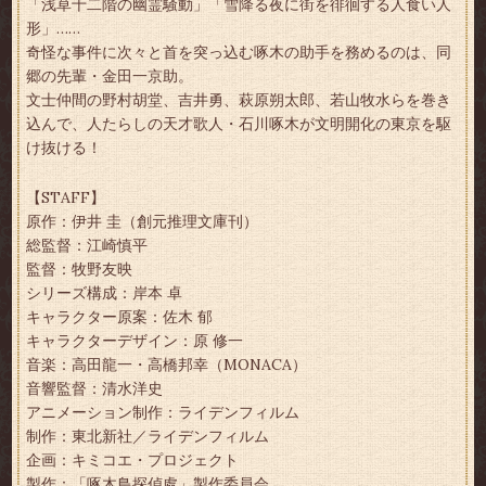
「浅草十二階の幽霊騒動」「雪降る夜に街を徘徊する人食い人
形」……
奇怪な事件に次々と首を突っ込む啄木の助手を務めるのは、同
郷の先輩・金田一京助。
文士仲間の野村胡堂、吉井勇、萩原朔太郎、若山牧水らを巻き
込んで、人たらしの天才歌人・石川啄木が文明開化の東京を駆
け抜ける！
【STAFF】
原作：伊井 圭（創元推理文庫刊）
総監督：江崎慎平
監督：牧野友映
シリーズ構成：岸本 卓
キャラクター原案：佐木 郁
キャラクターデザイン：原 修一
音楽：高田龍一・高橋邦幸（MONACA）
音響監督：清水洋史
アニメーション制作：ライデンフィルム
制作：東北新社／ライデンフィルム
企画：キミコエ・プロジェクト
製作：「啄木鳥探偵處」製作委員会