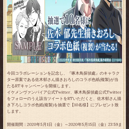
今回コラボレーションを記念し、『啄木鳥探偵處』のキャラク
ター原案である佐木郁さん描きおろしのコラボ色紙(複製)が当
たるRTキャンペーンを開催します。
イケメンヴァンパイア公式Twitter、啄木鳥探偵處公式Twitter
をフォローのうえ該当ツイートをRTいただくと、佐木郁さん描
き下ろしコラボ色紙(複製)を抽選で【10名様】にプレゼント致
します。
開催期間：2020年5月1日（金）～2020年5月15日（金）23:59ま