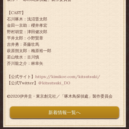
【CAST】
石川啄木：浅沼晋太郎
金田一京助：櫻井孝宏
野村胡堂：津田健次郎
平井太郎：小野賢章
吉井勇：斉藤壮馬
萩原朔太郎：梅原裕一郎
若山牧水：古川慎
芥川龍之介：林幸矢
【公式サイト】
https://kimikoe.com/kitsutsuki/
【公式Twitter】
＠kitsutsuki_DO
©2020伊井圭・東京創元社／「啄木鳥探偵處」製作委員会
新着情報一覧へ