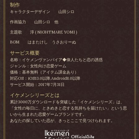
制作
キャラクターデザイン
山田シロ
作画協力
山田シロ 他
主題歌
淳 ( NIGHTMARE YOMI )
BGM
はまたけし うさおりーぬ
サービス概要
名称：イケメンヴァンパイア◆偉人たちと恋の誘惑
ジャンル：女性向け恋愛ゲーム
価格：基本無料（アイテム課金あり）
対応OS：iOS13.0以降,Android8.0以降
サービス開始：2017年7月31日
イケメンシリーズとは
累計3000万ダウンロードを突破した「イケメンシリーズ」は、
「女性の毎日に、ときめきと恋する気持ちを届けたい」という思
いから生まれた恋愛ゲームブランドです。
あなたの探していた恋が、きっとここで見つけられます。