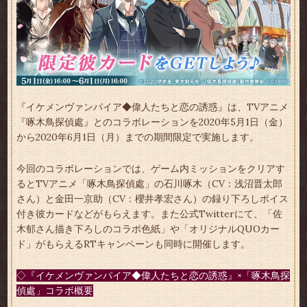
『イケメンヴァンパイア◆偉人たちと恋の誘惑』は、TVアニメ
『啄木鳥探偵處』とのコラボレーションを2020年5月1日（金）
から2020年6月1日（月）までの期間限定で実施します。
今回のコラボレーションでは、ゲーム内ミッションをクリアす
るとTVアニメ「啄木鳥探偵處」の石川啄木（CV：浅沼晋太郎
さん）と金田一京助（CV：櫻井孝宏さん）の録り下ろしボイス
付き彼カードなどがもらえます。また公式Twitterにて、「佐
木郁さん描き下ろしのコラボ色紙」や「オリジナルQUOカー
ド」がもらえるRTキャンペーンも同時に開催します。
◇『イケメンヴァンパイア◆偉人たちと恋の誘惑』×「啄木鳥探
偵處」コラボ概要