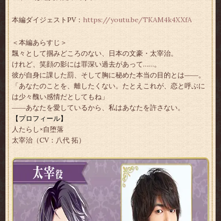
本編ダイジェストPV：
https://youtu.be/TKAM4k4XXfA
＜本編あらすじ＞
飄々として掴みどころのない、日本の文豪・太宰治。
けれど、笑顔の影には罪深い過去があって……。
彼が自身に課した罰、そして胸に秘めた本当の目的とは――。
「あなたのことを、離したくない。たとえこれが、恋と呼ぶに
は少々醜い感情だとしてもね」
――あなたを愛しているから、私はあなたを許さない。
【プロフィール】
人たらし×自堕落
太宰治（CV：八代 拓）