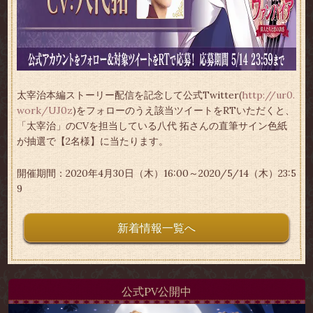
太宰治本編ストーリー配信を記念して公式Twitter(
http://ur0.
work/UJ0z
)をフォローのうえ該当ツイートをRTいただくと、
「太宰治」のCVを担当している八代 拓さんの直筆サイン色紙
が抽選で【2名様】に当たります。
開催期間：2020年4月30日（木）16:00～2020/5/14（木）23:5
9
新着情報一覧へ
公式PV公開中