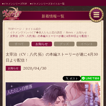
■イケメンシリーズTOP
■イケメンシリーズタイトル一覧
新着情報一覧
TOPページ
タイトル紹介
イケメンヴァンパイア◆偉人たちと恋の誘惑
News
お知らせ
太宰治（CV：八代 拓）の本編ストーリーが遂に4月30日より配信！
すべて
お知らせ
グッズ
イベント
太宰治（CV：八代 拓）の本編ストーリーが遂に4月30
日より配信！
2020/04/30
お知らせ