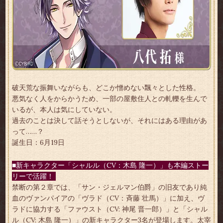
破天荒な振舞いながらも、どこか憎めない飄々とした性格。
悪気なく人をからかうため、一部の屋敷住人との軋轢を生んで
いるが、本人は気にしていない。
過去のことは決して話そうとしないが、それにはある理由があ
って……？
誕生日：6月19日
■新キャラクター「シャルル（CV：木島 隆一）」も本編ストー
リーで活躍！
禁断の第２章では、「サン・ジェルマン伯爵」の旧友であり純
血のヴァンパイアの「ヴラド（CV：斉藤 壮馬）」に加え、ヴ
ラドに協力する「ファウスト（CV: 神尾 晋一郎）」と「シャル
ル（CV: 木島 隆一）」の新キャラクター3名が登場します。太宰