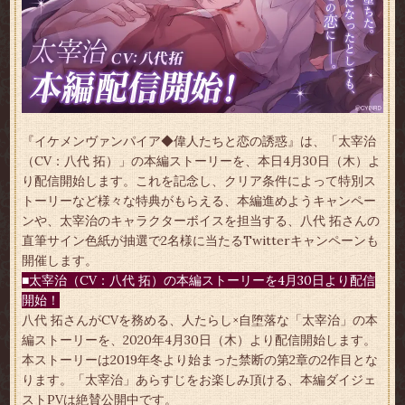
『イケメンヴァンパイア◆偉人たちと恋の誘惑』は、「太宰治
（CV：八代 拓）」の本編ストーリーを、本日4月30日（木）よ
り配信開始します。これを記念し、クリア条件によって特別ス
トーリーなど様々な特典がもらえる、本編進めようキャンペー
ンや、太宰治のキャラクターボイスを担当する、八代 拓さんの
直筆サイン色紙が抽選で2名様に当たるTwitterキャンペーンも
開催します。
■太宰治（CV：八代 拓）の本編ストーリーを4月30日より配信
開始！
八代 拓さんがCVを務める、人たらし×自堕落な「太宰治」の本
編ストーリーを、2020年4月30日（木）より配信開始します。
本ストーリーは2019年冬より始まった禁断の第2章の2作目とな
ります。「太宰治」あらすじをお楽しみ頂ける、本編ダイジェ
ストPVは絶賛公開中です。