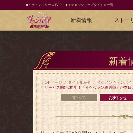
■イケメンシリーズTOP
■イケメンシリーズタイトル一覧
新着情報
ストー
新着
TOPページ
タイトル紹介
イケメンヴァンパイ
サービス開始2周年！「イケヴァン総選挙」が本日
すべて
お知らせ