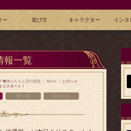
リー
遊び方
キャラクター
インタ
情報一覧
ア◆偉人たちと恋の誘惑
News
お知らせ
よりスタート！
グッズ
イベント