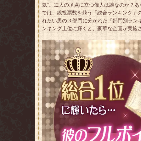
気”。12人の頂点に立つ偉人は誰なのか？
では、総投票数を競う「総合ランキング」
れたい男の 3 部門に分かれた「部門別ラ
ンキング上位に輝くと、豪華な企画が実施