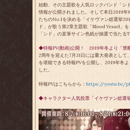
始動、その主題歌を人気ロックバンド「シ
情報が公開されました。そして本日2019年
たちのNo.1を決める「イケヴァン総選挙2
ド」が歌う第2章主題歌「Blood Vess
「シド」の直筆サイン色紙が抽選で当たるTw
◆特報PV(動画)公開！ 2019年冬より「
2周年を迎えた7月31日には重大発表とし
を堪能できる特報PVを公開し、2019年冬
した。
特報PVはこちらから：
https://youtu.be/
◆キャラクター人気投票「イケヴァン総選挙