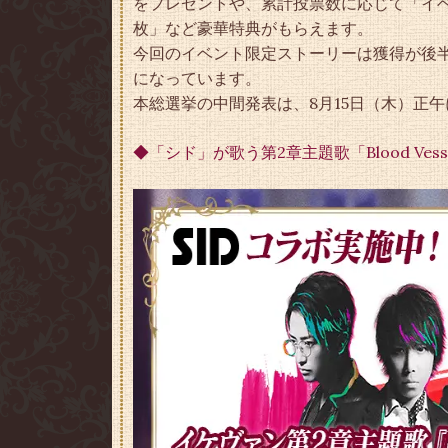
をプレゼントや、累計投票数に応じて「イベ
枚」など豪華特典がもらえます。
今回のイベント限定ストーリーは獲得が後
になっています。
本総選挙の中間発表は、8月15日（木）正
◆「シド」が歌う第2章主題歌「Blood Ve