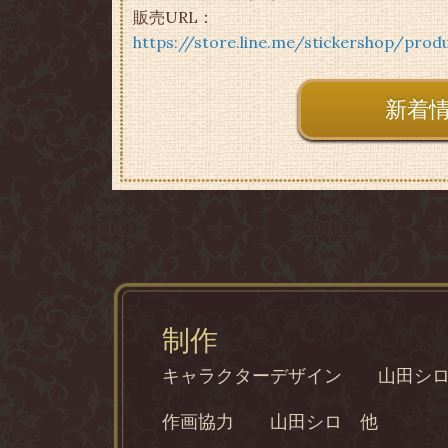
販売URL：
https://store.line.me/stickershop/pro
新着
制作
キャラクターデザイン
山田シ
作画協力
山田シロ 他