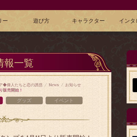
リー
遊び方
キャラクター
インタ
情報一覧
ア◆偉人たちと恋の誘惑
News
お知らせ
より販売開始！
グッズ
イベント