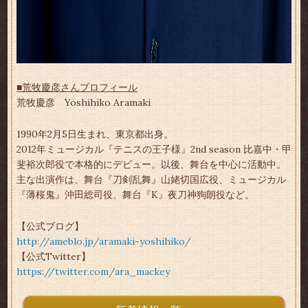
■荒牧慶彦さんプロフィール
荒牧慶彦 Yoshihiko Aramaki
1990年2月5日生まれ、東京都出身。
2012年ミュージカル『テニスの王子様』2nd season 比嘉中・甲
斐裕次郎役で本格的にデビュー。以後、舞台を中心に活動中。
主な出演作は、舞台『刀剣乱舞』山姥切国広役、ミュージカル
『薄桜鬼』沖田総司役、舞台『K』夜刀神狗朗役など。
【公式ブログ】
http://ameblo.jp/aramaki-yoshihiko/
【公式Twitter】
https://twitter.com/ara_mackey