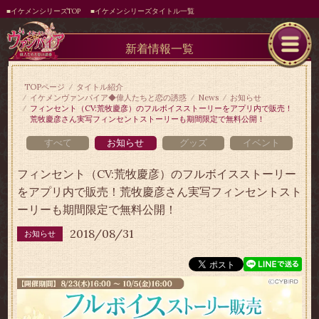
■イケメンシリーズTOP
■イケメンシリーズタイトル一覧
新着情報一覧
TOPページ
タイトル紹介
イケメンヴァンパイア◆偉人たちと恋の誘惑
News
お知らせ
フィンセント（CV:荒牧慶彦）のフルボイスストーリーをアプリ内で販売！
荒牧慶彦さん実写フィンセントストーリーも期間限定で無料公開！
すべて
お知らせ
グッズ
イベント
フィンセント（CV:荒牧慶彦）のフルボイスストーリー
をアプリ内で販売！荒牧慶彦さん実写フィンセントスト
ーリーも期間限定で無料公開！
2018/08/31
お知らせ