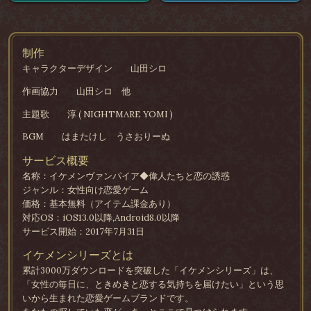
制作
キャラクターデザイン
山田シロ
作画協力
山田シロ 他
主題歌
淳 ( NIGHTMARE YOMI )
BGM
はまたけし うさおりーぬ
サービス概要
名称：イケメンヴァンパイア◆偉人たちと恋の誘惑
ジャンル：女性向け恋愛ゲーム
価格：基本無料（アイテム課金あり）
対応OS：iOS13.0以降,Android8.0以降
サービス開始：2017年7月31日
イケメンシリーズとは
累計3000万ダウンロードを突破した「イケメンシリーズ」は、
「女性の毎日に、ときめきと恋する気持ちを届けたい」という思
いから生まれた恋愛ゲームブランドです。