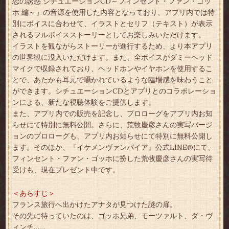
恋の誘惑 シチュエーションCD～フィンセント・ファン・ゴッ
ホ 編～」の音源を使用した内容となっており、アプリ内では特
別にボイスに合わせて、イラストとセリフ（テキスト）が表示
されるフルボイスストーリーとしてお楽しみいただけます。
イラストを観ながらストーリーが進行するため、より本アプリ
の世界観に没入いただけます。また、全ボイスがダミーヘッド
マイクで収録されており、ヘッドホンやイヤホンを使用するこ
とで、あたかも耳元で囁かれているような臨場感を味わうこと
ができます。シチュエーションCDとアプリとのコラボレーショ
ンによる、新たな視聴体験をご提供します。
また、アプリ内での販売を記念し、プロローグをアプリ内お知
らせにて特別に無料公開。さらに、荒牧慶彦さんの実写バージ
ョンのプロローグも、アプリ内お知らせにて特別に無料公開し
ます。そのほか、『イケメンヴァンパイア』公式LINE@にて、
フィンセント・ファン・ゴッホに扮した荒牧慶彦さんの実写待
受けも、現在プレゼント中です。
＜あらすじ＞
フランス旅行へ出かけたアナタが見つけた謎の扉。
その先に待っていたのは、ゴッホ兄弟、モーツァルト、ダ・ヴ
ィンチ……