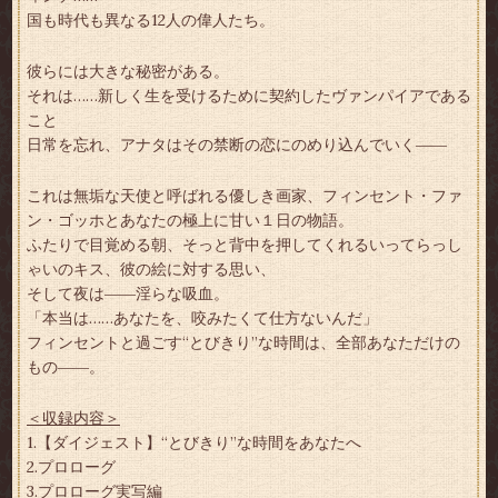
国も時代も異なる12人の偉人たち。
彼らには大きな秘密がある。
それは……新しく生を受けるために契約したヴァンパイアである
こと
日常を忘れ、アナタはその禁断の恋にのめり込んでいく――
これは無垢な天使と呼ばれる優しき画家、フィンセント・ファ
ン・ゴッホとあなたの極上に甘い１日の物語。
ふたりで目覚める朝、そっと背中を押してくれるいってらっし
ゃいのキス、彼の絵に対する思い、
そして夜は――淫らな吸血。
「本当は……あなたを、咬みたくて仕方ないんだ」
フィンセントと過ごす“とびきり”な時間は、全部あなただけの
もの――。
＜収録内容＞
1.【ダイジェスト】“とびきり”な時間をあなたへ
2.プロローグ
3.プロローグ実写編