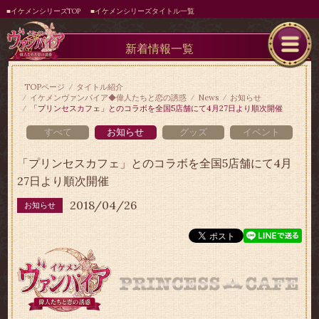
■イケメンシリーズTOP
■イケメンシリーズタイトル一覧
新着情報一覧
TOPページ
タイトル紹介
イケメンヴァンパイア◆偉人たちと恋の誘惑
News
お知らせ
「プリンセスカフェ」とのコラボを全国5店舗にて4月27日より順次開催
すべて
お知らせ
グッズ
イベント
「プリンセスカフェ」とのコラボを全国5店舗にて4月
27日より順次開催
2018/04/26
お知らせ