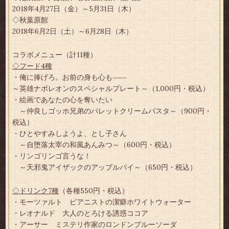
2018年4月27日（金）～5月31日（木）
◇秋葉原館
2018年6月2日（土）～6月28日（木）
コラボメニュー（計11種）
◇フード4種
・俺に捧げろ。お前の身も心も――
～英雄ナポレオンのスペシャルプレート～（1,000円・税込）
・絵画であなたの心を奪いたい
～仲良しゴッホ兄弟のパレットクリームパスタ～（900円・
税込）
・ひとやすみしようよ、とし子さん
～自堕落太宰の和風あんみつ～（600円・税込）
・リンゴリンゴ言うな！
～天邪鬼アイザックのアップルパイ～（650円・税込）
◇ドリンク7種
（各種550円・税込）
・モーツァルト ピアニストの潔癖ホワイトウォーター
・レオナルド 大人のとろける誘惑ココア
・アーサー ミステリ作家のロンドンブルーソーダ