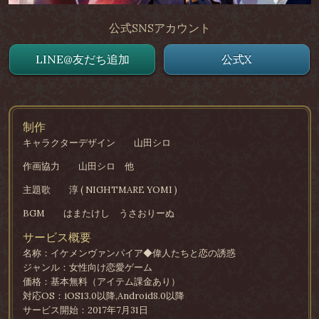
公式SNSアカウント
LINE@友だち追加
公式X
制作
キャラクターデザイン
山田シロ
作画協力
山田シロ 他
主題歌
淳 ( NIGHTMARE YOMI )
BGM
はまたけし うさおりーぬ
サービス概要
名称：イケメンヴァンパイア◆偉人たちと恋の誘惑
ジャンル：女性向け恋愛ゲーム
価格：基本無料（アイテム課金あり）
対応OS：iOS13.0以降,Android8.0以降
サービス開始：2017年7月31日