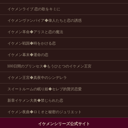
イケメンライブ 恋の歌をキミに
イケメンヴァンパイア◆偉人たちと恋の誘惑
イケメン革命◆アリスと恋の魔法
イケメン戦国◆時をかける恋
イケメン幕末◆運命の恋
100日間のプリンセス◆もうひとつのイケメン王宮
イケメン王宮◆真夜中のシンデレラ
スイートルームの眠り姫◆セレブ的贅沢恋愛
新章イケメン大奥◆禁じられた恋
イケメン夜曲◆ロミオと秘密のジュリエット
イケメンシリーズ公式サイト