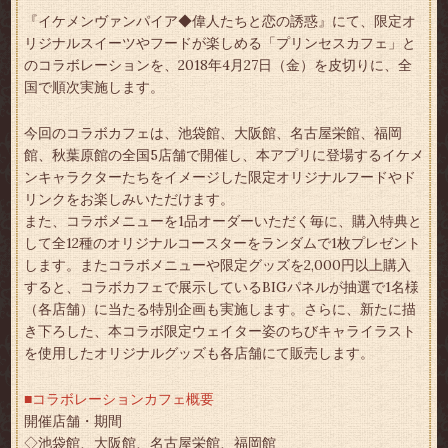
『イケメンヴァンパイア◆偉人たちと恋の誘惑』にて、限定オ
リジナルスイーツやフードが楽しめる「プリンセスカフェ」と
のコラボレーションを、2018年4月27日（金）を皮切りに、全
国で順次実施します。
今回のコラボカフェは、池袋館、大阪館、名古屋栄館、福岡
館、秋葉原館の全国5店舗で開催し、本アプリに登場するイケメ
ンキャラクターたちをイメージした限定オリジナルフードやド
リンクをお楽しみいただけます。
また、コラボメニューを1品オーダーいただく毎に、購入特典と
して全12種のオリジナルコースターをランダムで1枚プレゼント
します。またコラボメニューや限定グッズを2,000円以上購入
すると、コラボカフェで展示しているBIGパネルが抽選で1名様
（各店舗）に当たる特別企画も実施します。さらに、新たに描
き下ろした、本コラボ限定ウェイター姿のちびキャライラスト
を使用したオリジナルグッズも各店舗にて販売します。
■コラボレーションカフェ概要
開催店舗・期間
◇池袋館、大阪館、名古屋栄館、福岡館