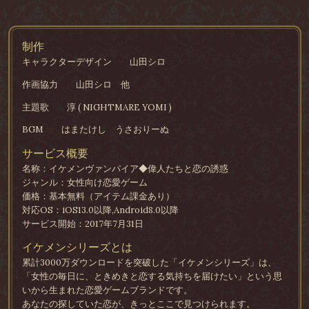
制作
キャラクターデザイン
山田シロ
作画協力
山田シロ 他
主題歌
淳 ( NIGHTMARE YOMI )
BGM
はまたけし うさおりーぬ
サービス概要
名称：イケメンヴァンパイア◆偉人たちと恋の誘惑
ジャンル：女性向け恋愛ゲーム
価格：基本無料（アイテム課金あり）
対応OS：iOS13.0以降,Android8.0以降
サービス開始：2017年7月31日
イケメンシリーズとは
累計3000万ダウンロードを突破した「イケメンシリーズ」は、
「女性の毎日に、ときめきと恋する気持ちを届けたい」という思
いから生まれた恋愛ゲームブランドです。
あなたの探していた恋が、きっとここで見つけられます。