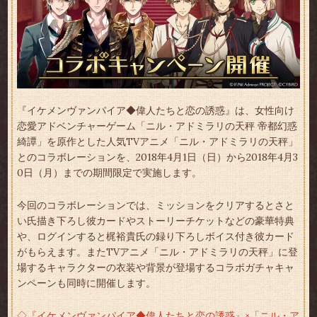
『イケメンヴァンパイア◆偉人たちと恋の誘惑』は、女性向け
恋愛アドベンチャーゲーム「ニル・アドミラリの天秤 帝都幻惑
綺譚」を原作とした人気TVアニメ「ニル・アドミラリの天秤」
とのコラボレーションを、2018年4月1日（日）から2018年4月3
0日（月）までの期間限定で実施します。
今回のコラボレーションでは、ミッションをクリアするとさと
い氏描き下ろし彼カードやストーリーチケットなどの豪華特典
や、ログインすると梶裕貴氏の録り下ろしボイス付き彼カード
がもらえます。またTVアニメ「ニル・アドミラリの天秤」に登
場するキャラクターの衣装や背景が登場するコラボガチャキャ
ンペーンも同時に開催します。
◇『イケメンヴァンパイア◆偉人たちと恋の誘惑』×「ニル・ア