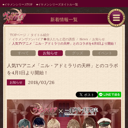
■イケメンシリーズTOP
■イケメンシリーズタイトル一覧
新着情報一覧
TOPページ
タイトル紹介
イケメンヴァンパイア◆偉人たちと恋の誘惑
News
お知らせ
人気TVアニメ「ニル・アドミラリの天秤」とのコラボを4月1日より開始！
すべて
お知らせ
グッズ
イベント
人気TVアニメ「ニル・アドミラリの天秤」とのコラボ
を4月1日より開始！
2018/03/26
お知らせ