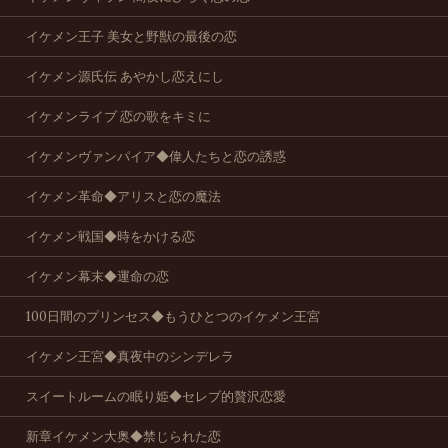
イケメン王子 美女と野獣の最後の恋
イケメン源氏伝 あやかし恋えにし
イケメンライブ 恋の歌をキミに
イケメンヴァンパイア◆偉人たちと恋の誘惑
イケメン革命◆アリスと恋の魔法
イケメン戦国◆時をかける恋
イケメン幕末◆運命の恋
100日間のプリンセス◆もうひとつのイケメン王宮
イケメン王宮◆真夜中のシンデレラ
スイートルームの眠り姫◆セレブ的贅沢恋愛
新章イケメン大奥◆禁じられた恋