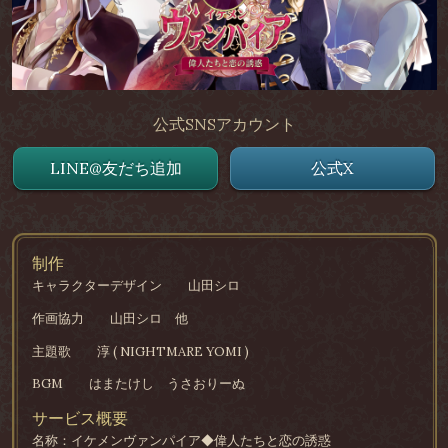
公式SNSアカウント
LINE@友だち追加
公式X
制作
キャラクターデザイン
山田シロ
作画協力
山田シロ 他
主題歌
淳 ( NIGHTMARE YOMI )
BGM
はまたけし うさおりーぬ
サービス概要
名称：イケメンヴァンパイア◆偉人たちと恋の誘惑