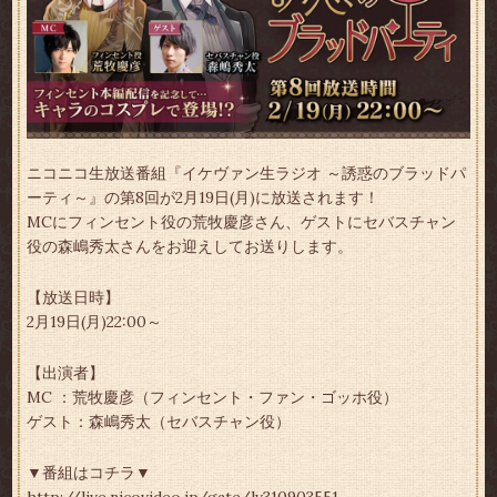
ニコニコ生放送番組『イケヴァン生ラジオ ～誘惑のブラッドパ
ーティ～』の第8回が2月19日(月)に放送されます！
MCにフィンセント役の荒牧慶彦さん、ゲストにセバスチャン
役の森嶋秀太さんをお迎えしてお送りします。
【放送日時】
2月19日(月)22:00～
【出演者】
MC ：荒牧慶彦（フィンセント・ファン・ゴッホ役）
ゲスト：森嶋秀太（セバスチャン役）
▼番組はコチラ▼