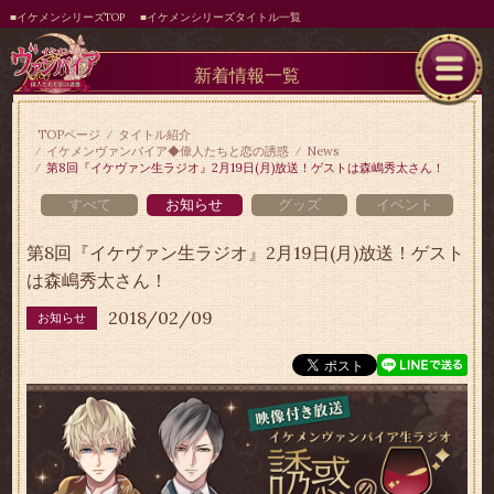
■イケメンシリーズTOP
■イケメンシリーズタイトル一覧
新着情報一覧
TOPページ
タイトル紹介
イケメンヴァンパイア◆偉人たちと恋の誘惑
News
第8回『イケヴァン生ラジオ』2月19日(月)放送！ゲストは森嶋秀太さん！
すべて
お知らせ
グッズ
イベント
第8回『イケヴァン生ラジオ』2月19日(月)放送！ゲスト
は森嶋秀太さん！
2018/02/09
お知らせ