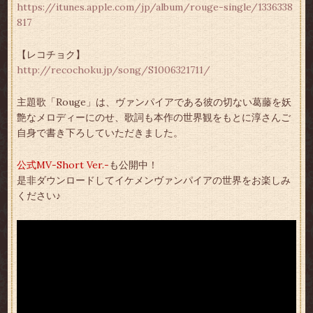
https://itunes.apple.com/jp/album/rouge-single/1336338
817
【レコチョク】
http://recochoku.jp/song/S1006321711/
主題歌「Rouge」は、ヴァンパイアである彼の切ない葛藤を妖
艶なメロディーにのせ、歌詞も本作の世界観をもとに淳さんご
自身で書き下ろしていただきました。
公式MV-Short Ver.-
も公開中！
是非ダウンロードしてイケメンヴァンパイアの世界をお楽しみ
ください♪