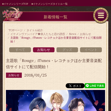
■イケメンシリーズTOP
■イケメンシリーズタイトル一覧
新着情報一覧
TOPページ
タイトル紹介
イケメンヴァンパイア◆偉人たちと恋の誘惑
News
お知らせ
主題歌「Rouge」iTunes・レコチョクほか主要音楽配信サイトにて配信開
始！
すべて
お知らせ
グッズ
イベント
主題歌「Rouge」iTunes・レコチョクほか主要音楽配
信サイトにて配信開始！
2018/01/25
お知らせ