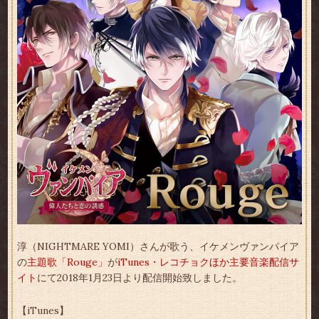
淳（NIGHTMARE YOMI）さんが歌う、イケメンヴァンパイア
の
主題歌「Rouge」
が
iTunes・レコチョクほか主要音楽配信サ
イト
にて2018年1月23日より配信開始致しました。
【iTunes】