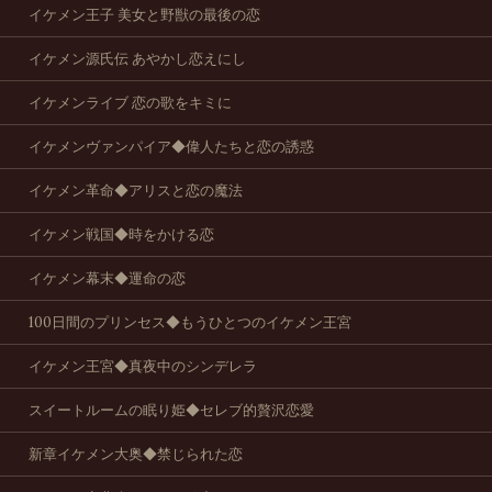
イケメン王子 美女と野獣の最後の恋
イケメン源氏伝 あやかし恋えにし
イケメンライブ 恋の歌をキミに
イケメンヴァンパイア◆偉人たちと恋の誘惑
イケメン革命◆アリスと恋の魔法
イケメン戦国◆時をかける恋
イケメン幕末◆運命の恋
100日間のプリンセス◆もうひとつのイケメン王宮
イケメン王宮◆真夜中のシンデレラ
スイートルームの眠り姫◆セレブ的贅沢恋愛
新章イケメン大奥◆禁じられた恋