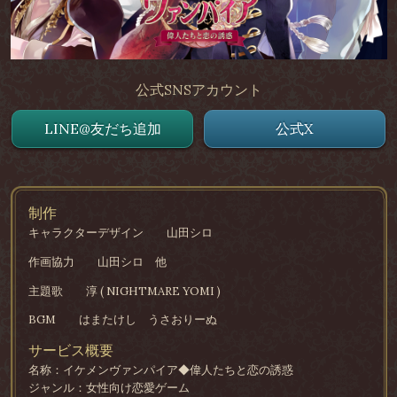
公式SNSアカウント
LINE@友だち追加
公式X
制作
キャラクターデザイン
山田シロ
作画協力
山田シロ 他
主題歌
淳 ( NIGHTMARE YOMI )
BGM
はまたけし うさおりーぬ
サービス概要
名称：イケメンヴァンパイア◆偉人たちと恋の誘惑
ジャンル：女性向け恋愛ゲーム