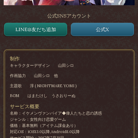
公式SNSアカウント
LINE@友だち追加
公式X
制作
キャラクターデザイン
山田シロ
作画協力
山田シロ 他
主題歌
淳 ( NIGHTMARE YOMI )
BGM
はまたけし うさおりーぬ
サービス概要
名称：イケメンヴァンパイア◆偉人たちと恋の誘惑
ジャンル：女性向け恋愛ゲーム
価格：基本無料（アイテム課金あり）
対応OS：iOS13.0以降,Android8.0以降
サービス開始：2017年7月31日