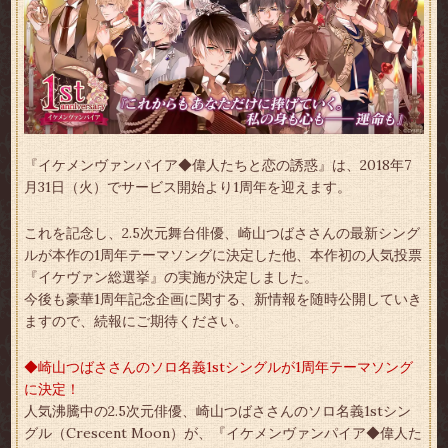
『イケメンヴァンパイア◆偉人たちと恋の誘惑』は、2018年7
月31日（火）でサービス開始より1周年を迎えます。
これを記念し、2.5次元舞台俳優、崎山つばささんの最新シング
ルが本作の1周年テーマソングに決定した他、本作初の人気投票
『イケヴァン総選挙』の実施が決定しました。
今後も豪華1周年記念企画に関する、新情報を随時公開していき
ますので、続報にご期待ください。
◆崎山つばささんのソロ名義1stシングルが1周年テーマソング
に決定！
人気沸騰中の2.5次元俳優、崎山つばささんのソロ名義1stシン
グル（Crescent Moon）が、『イケメンヴァンパイア◆偉人た