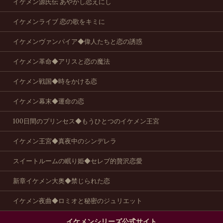
イケメン源氏伝 あやかし恋えにし
イケメンライブ 恋の歌をキミに
イケメンヴァンパイア◆偉人たちと恋の誘惑
イケメン革命◆アリスと恋の魔法
イケメン戦国◆時をかける恋
イケメン幕末◆運命の恋
100日間のプリンセス◆もうひとつのイケメン王宮
イケメン王宮◆真夜中のシンデレラ
スイートルームの眠り姫◆セレブ的贅沢恋愛
新章イケメン大奥◆禁じられた恋
イケメン夜曲◆ロミオと秘密のジュリエット
イケメンシリーズ公式サイト