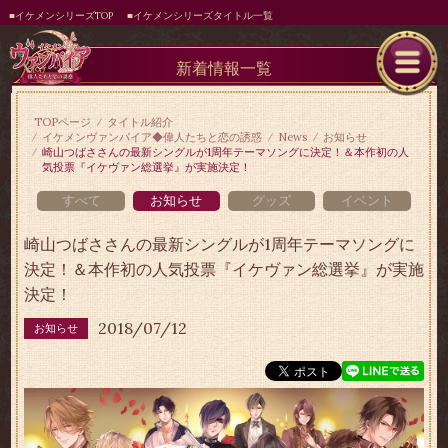
■イケメンシリーズTOP
■イケメンシリーズタイトル一覧
新着情報一覧
TOPページ
タイトル紹介
イケメンヴァンパイア◆偉人たちと恋の誘惑
News
お知らせ
崎山つばささんの最新シングルが1周年テーマソングに決定！＆本作初の人
気投票『イケヴァン総選挙』が実施決定！
すべて
お知らせ
グッズ
イベント
崎山つばささんの最新シングルが1周年テーマソングに
決定！＆本作初の人気投票『イケヴァン総選挙』が実施
決定！
2018/07/12
お知らせ