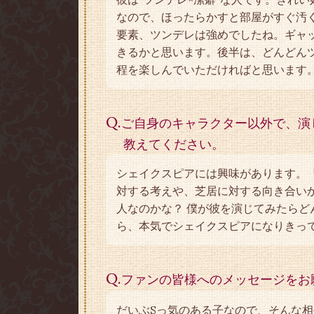
なので、ほったらかすと部屋がすぐ汚
要素、ツンデレは強めでしたね。ギャ
きるかと思います。後半は、どんどん
程を楽しんでいただければと思います
Q.
ご自身のキャラクター以外で、演
教えてください。
シェイクスピアには興味があります。
対する考えや、芝居に対する向き合い
人なのかな？ 僕が彼を演じてみたらど
ら、本気でシェイクスピアになりきっ
Q.
ファンの皆様へのメッセージをお
だいぶSっ気のある子なので、そんな