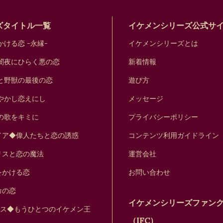
ズタイトル一覧
イケメンシリーズ公式サ
ける恋 -永縁-
イケメンシリーズとは
闇夜にひらく悪の恋
新着情報
と野獣の最後の恋
遊び方
やかし恋えにし
メッセージ
の歌をキミに
プライバシーポリシー
イア◆偉人たちと恋の誘惑
コンテンツ利用ガイドライン
リスと恋の魔法
運営会社
をかける恋
お問い合わせ
命の恋
イケメンシリーズファン
セス◆もうひとつのイケメン王
（IFC）