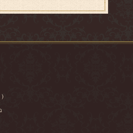
ロ
 )
ぬ