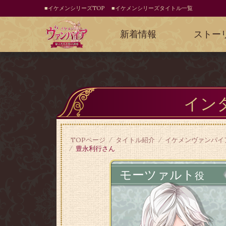
■イケメンシリーズTOP
■イケメンシリーズタイトル一覧
新着情報
ストー
イン
TOPページ
タイトル紹介
イケメンヴァンパイ
豊永利行さん
モーツァルト
役