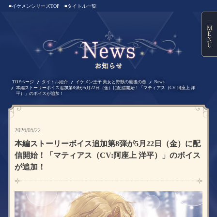
■イケメンシリーズTOP
■タイトル一覧
TOPページ
タイトル紹介
イケメン王子 美女と野獣の最後の恋
News
本編ストーリーボイス追加第8弾が5月22日（金）に配信開始！「マティアス（CV:阿座上 洋
平）」のボイスが追加！
2026/05/22
本編ストーリーボイス追加第8弾が5月22日（金）に配
信開始！「マティアス（CV:阿座上 洋平）」のボイス
が追加！