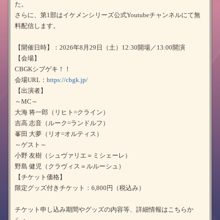
た。
さらに、第1部はイケメンシリーズ公式Youtubeチャンネルにて無
料配信します。
【開催日時】：2026年8月29日（土）12:30開場／13:00開演
【会場】
CBGKシブゲキ！！
会場URL：
https://cbgk.jp/
【出演者】
～MC～
大海 将一郎（リヒト=クライン）
吉高 志音（ルーク=ランドルフ）
峯田 大夢（リオ=オルティス）
～ゲスト～
小野 友樹（シュヴァリエ＝ミシェーレ）
野島 健児（クラヴィス＝ルルーシュ）
【チケット価格】
限定グッズ付きチケット：6,800円（税込み）
チケット申し込み期間やグッズの内容等、詳細情報はこちらか