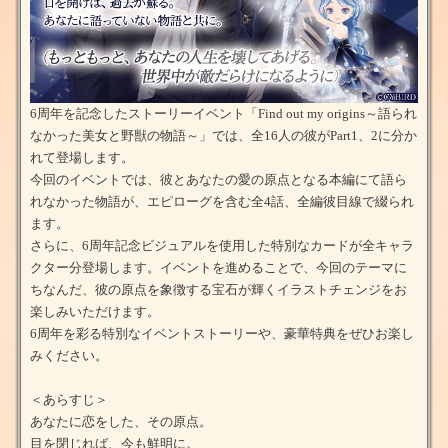
6周年を記念したストーリーイベント「Find out my origins～語られ
なかった美女と野獣の物語～」では、全16人の彼がPart1、2に分か
れて登場します。
今回のイベントでは、彼とあなたの愛の原点となる本編にて語ら
れなかった物語が、エピローグを含む全4話、全編彼目線で綴られ
ます。
さらに、6周年記念ビジュアルを使用した特別なカードが全キャラ
クター分登場します。イベントを進めることで、今回のテーマに
ちなんだ、彼の原点を象徴する宝石が輝くイラストチェンジをお
楽しみいただけます。
6周年を彩る特別なイベントストーリーや、豪華特典をぜひお楽し
みください。
＜あらすじ＞
あなたに恋をした、その原点。
目を閉じれば、今も鮮明に。