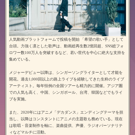
人気動画プラットフォームで投稿を開始 「希望の歌い手」として
台頭。力強く凛とした歌声は、動画総再生数2憶回超、SNS総フォ
ロワー数100万人を突破するなど、若い世代を中心に絶大な支持を
集めている。
メジャーデビュー以降は、シンガーソングライターとして才能を
開花。過去1,000回以上の路上ライブを経験してきた生粋のライブ
アーティスト。毎年恒例の全国ツアーも精力的に開催。アジア圏
での人気も高く、中国、シンガポール、台湾、韓国などでもライ
ブを実施。
また、2020年にはアニメ「デカダンス」エンディングテーマを担
当し、以降はコンスタントにアニメの主題歌も務めている。現在
は歌唱・音楽制作を軸に、楽曲提供、声優、ラジオパーソナリテ
ィなどマルチに活動。