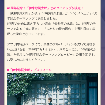
■6周年記念！「伊東歌詞太郎」とのタイアップが決定！
「伊東歌詞太郎」が歌う『60秒前の永遠』が『イケメン王子』6周
年記念テーマソングに決定しました。
6周年のために書き下ろした新曲『60秒前の永遠』は、6周年のテ
ーマである「彼の原点」、「ふたりの愛の原点」を男性目線で表
現した楽曲となっています。
アプリ内特設ページにて、楽曲のフルバージョンを先行でお聴き
いただける他、2026年7月1日（水）、周年当日には『60秒前の永
遠』を使用した6周年記念テーマソングムービーも公開予定です。
お楽しみにお待ちください。
■「伊東歌詞太郎」プロフィール