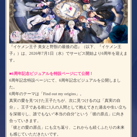
『イケメン王子 美女と野獣の最後の恋』（以下、『イケメン王
子』）は、2026年7月1日（水）でサービス開始より6周年を迎えま
す。
■6周年記念ビジュアルを特設ページにて公開！
6周年記念特設ページにて、6周年記念ビジュアルを公開しまし
た。
6周年のテーマは「Find out my origins」。
真実の愛を見つけた王子たちが、次に見つけるのは「真実の自
分」。王子である前に1人の人間として抱えてきた過去や生い立ち
を深堀りし、誰でもない“本当の自分”という「彼の原点」に向き
合っていきます。
「彼との愛の原点」にも立ち返り、これからも続くふたりの未来
も感じていただきたいです。