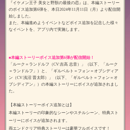
『イケメン王子 美女と野獣の最後の恋』は、本編ストーリー
のボイス追加第
6
弾を、本日
2024
年
11
月
11
日（月）より配信開
始しました。
また、本編進めようイベントなどボイス追加を記念した様々
なイベントを、アプリ内
で実施します。
■
本編ストーリーボイス追加第6弾が配信開始！
「ルーク＝ランドルフ（CV:吉高 志音）」（以下、「ルーク
＝ランドルフ」）と、「ギルベルト＝フォン＝オブシディア
ン（CV:浅沼 晋太郎）」（以下、「ギルベルト＝フォン＝オ
ブシディアン」）の本編ストーリーにボイスが追加されまし
た。
【本編ストーリーボイス追加とは】
本編ストーリーの印象的なシーンやスチルシーン、特典スト
ーリーにボイスが追加されます。
両エンドクリア特典ストーリーは豪華フルボイスです！