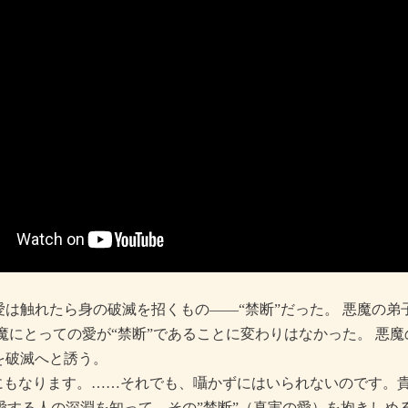
は触れたら身の破滅を招くもの――“禁断”だった。 悪魔の
魔にとっての愛が“禁断”であることに変わりはなかった。 悪
を破滅へと誘う。
劇にもなります。……それでも、囁かずにはいられないのです。
 愛する人の深淵を知って、その”禁断”（真実の愛）を抱きしめ