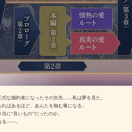
正式な婚約者になったその矢先……私は夢を見た。
あればあるほど、あんたを蝕む毒になる」
当に“良いもの”だったのか。
れる――。