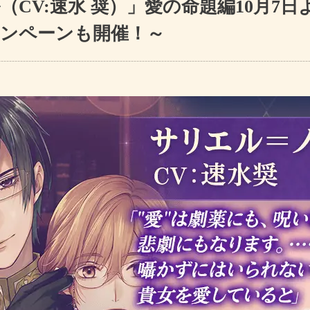
CV:速水 奨）」愛の命題編10月7日
ンペーンも開催！～