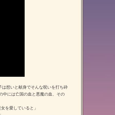
弟子は想いと献身でそんな呪いを打ち砕
魔の中には亡国の血と悪魔の血、その
貴女を愛していると」
る。