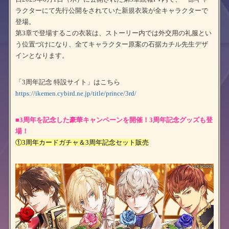
ラクターにて先行公開をされていた新規衣装が全キャラクターで
登場。
第3章で登場するこの衣装は、ストーリー内では外交用の礼服とい
う位置づけになり、全てキャラクター原案の石据カチル先生デザ
インとなります。
「3周年記念 特設サイト」はこちら
https://ikemen.cybird.ne.jp/title/prince/3rd/
■3周年を記念した豪華キャンペーンを開催！3周年記念グッズも登
場！
①3周年カードガチャ＆3周年記念セット販売