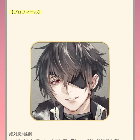
【プロフィール】
絶対悪×蹂躙