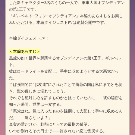
した新キャラクター3名のうちの一人で、軍事大国オブシディアン
の第1王子です。
「ギルベルト=フォン=オブシディアン」本編のあらすじをお楽し
みいただける、本編ダイジェストPVは絶賛公開中です。
本編ダイジェストPV：
＜本編あらすじ＞
黒虎の如く世界を蹂躙するオブシディアンの第1王子、ギルベル
ト。
彼はロードライトを支配し、手中に収めようとする大悪党だっ
た。
半ば強制的に”お友達”にされたことで薔薇の国は私にまで牙を剥
き、獣の優しさに溺れてしまう。
それでも絶対に心を許すものかと抗っていたのに――彼の秘密を
知った瞬間、世界は一変する。
「悪党はね、気に入ったものを蹂躙して支配して手中に収めるん
だ。……逃さないよ？」
真実の愛だけが、野獣にとっての最期の希望。
いつか別れるその日まで――許されない恋に慟哭する。