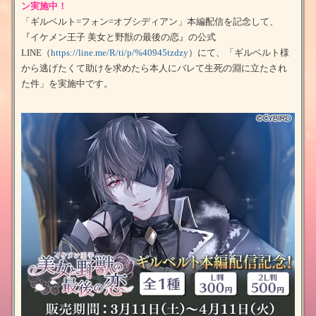
ン実施中！
「ギルベルト=フォン=オブシディアン」本編配信を記念して、
『イケメン王子 美女と野獣の最後の恋』の公式
LINE（
https://line.me/R/ti/p/%40945tzdzy
）にて、「ギルベルト様
から逃げたくて助けを求めたら本人にバレて生死の淵に立たされ
た件」を実施中です。