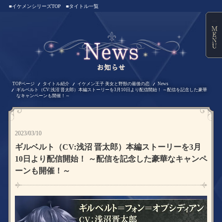
■イケメンシリーズTOP
■タイトル一覧
TOPページ
タイトル紹介
イケメン王子 美女と野獣の最後の恋
News
ギルベルト（CV:浅沼 晋太郎）本編ストーリーを3月10日より配信開始！ ～配信を記念した豪華
なキャンペーンも開催！～
2023/03/10
ギルベルト（CV:浅沼 晋太郎）本編ストーリーを3月
10日より配信開始！ ～配信を記念した豪華なキャンペ
ーンも開催！～