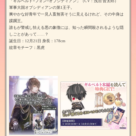
「ギルベルト=フォン=オブシディアン」（CV：浅沼 晋太郎）
軍事大国オブシディアンの第1王子。
爽やかな好青年で一見人畜無害そうに見えるけれど、その中身は
蹂躙王。
誰もが警戒し怯える悪の象徴には、知った瞬間殺されるような隠
しごとがあって……？
誕生日：12月21日 身長：178cm
紋章モチーフ：黒虎