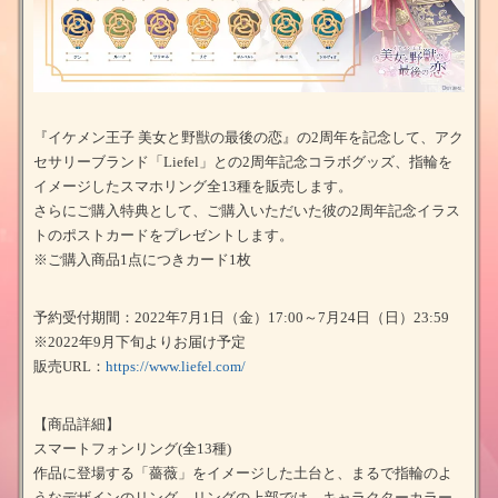
『イケメン王子 美女と野獣の最後の恋』の2周年を記念して、アク
セサリーブランド「Liefel」との2周年記念コラボグッズ、指輪を
イメージしたスマホリング全13種を販売します。
さらにご購入特典として、ご購入いただいた彼の2周年記念イラス
トのポストカードをプレゼントします。
※ご購入商品1点につきカード1枚
予約受付期間：2022年7月1日（金）17:00～7月24日（日）23:59
※2022年9月下旬よりお届け予定
販売URL：
https://www.liefel.com/
【商品詳細】
スマートフォンリング(全13種)
作品に登場する「薔薇」をイメージした土台と、まるで指輪のよ
うなデザインのリング。リングの上部では、キャラクターカラー