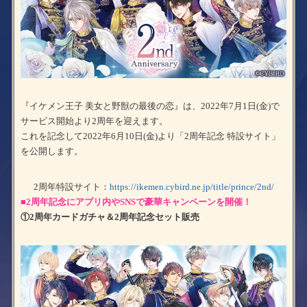
『イケメン王子 美女と野獣の最後の恋』は、2022年7月1日(金)で
サービス開始より2周年を迎えます。
これを記念して2022年6月10日(金)より「2周年記念 特設サイト」
を公開します。
2周年特設サイト：
https://ikemen.cybird.ne.jp/title/prince/2nd/
■2周年記念にアプリ内やSNSで豪華キャンペーンを開催！
①2周年カードガチャ＆2周年記念セット販売