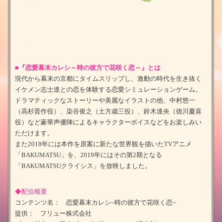
■『恋愛幕末カレシ～時の彼方で花咲く恋～』とは
現代から幕末の京都にタイムスリップし、激動の時代を生き抜く
イケメン志士達との恋を体験する恋愛シミュレーションゲーム。
ドラマティックなストーリーや美麗なイラストの他、中村悠一
（高杉晋作役）、染谷俊之（土方歳三役）、鈴木達央（徳川慶喜
役）など豪華声優陣によるキャラクターボイスなどをお楽しみい
ただけます。
また2018年には本作を原案に新たな世界観を描いたTVアニメ
「BAKUMATSU」を、2019年にはその第2期となる
「BAKUMATSUクライシス」を放映しました。
◆配信概要
コンテンツ名： 恋愛幕末カレシ~時の彼方で花咲く恋~
提供： フリュー株式会社