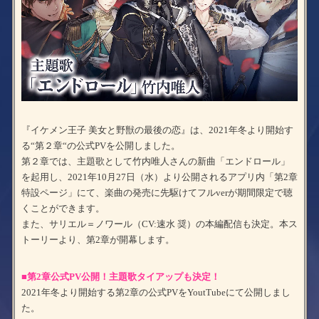
『イケメン王子 美女と野獣の最後の恋』は、2021年冬より開始す
る“第２章“の公式PVを公開しました。
第２章では、主題歌として竹内唯人さんの新曲「エンドロール」
を起用し、2021年10月27日（水）より公開されるアプリ内「第2章
特設ページ」にて、楽曲の発売に先駆けてフルverが期間限定で聴
くことができます。
また、サリエル＝ノワール（CV:速水 奨）の本編配信も決定。本ス
トーリーより、第2章が開幕します。
■第2章公式PV公開！主題歌タイアップも決定！
2021年冬より開始する第2章の公式PVをYoutTubeにて公開しまし
た。