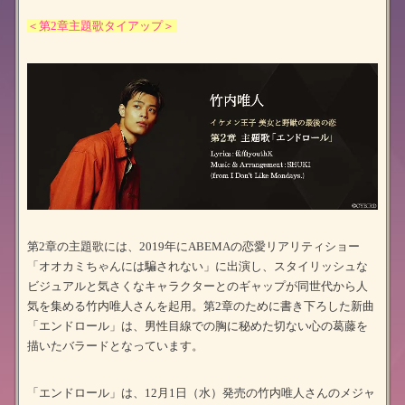
＜第2章主題歌タイアップ＞
第2章の主題歌には、2019年にABEMAの恋愛リアリティショー
「オオカミちゃんには騙されない」に出演し、スタイリッシュな
ビジュアルと気さくなキャラクターとのギャップが同世代から人
気を集める竹内唯人さんを起用。第2章のために書き下ろした新曲
「エンドロール」は、男性目線での胸に秘めた切ない心の葛藤を
描いたバラードとなっています。
「エンドロール」は、12月1日（水）発売の竹内唯人さんのメジャ