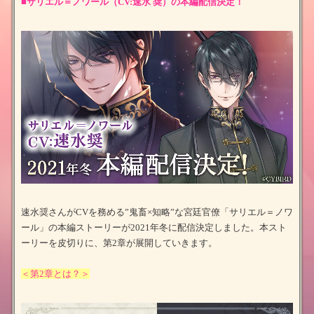
■サリエル＝ノワール（CV:速水 奨）の本編配信決定！
速水奨さんがCVを務める”鬼畜×知略”な宮廷官僚「サリエル＝ノワ
ール」の本編ストーリーが2021年冬に配信決定しました。本スト
ーリーを皮切りに、第2章が展開していきます。
＜第2章とは？＞