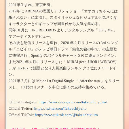
2001年生まれ、東京出身。
2019年に ABEMA の恋愛リアリティショー「オオカミちゃんには
騙されない」に出演し、スタイリッシュなビジュアルと気さくな
キャラクターとのギャップが同世代から人気を集める。
同年10 月に LINE RECORDS よりデジタルシングル「 Only Me 」
でアーティストデビュー。
その後も配信リリースを重ね、2020 年 2 月リリースの 3rd シング
ル「ニビイロ」がテレビ朝日ドラマ「鈍色の箱の中で」の主題歌
に抜擢され、Spotify のバイラルチャート 5 位に連日ランクイン。
また2021 年 4 月にリリースした「 MIRAI (feat. $HOR1 WINBOY)
」が TikTok で話題となり人気楽曲ランキン グ 2 位にチャートイ
ン。
2021年 7 月には Major 1st Digital Single 「 After the rain 」をリリー
スし、 10 代のリスナーを中心に多くの支持を集めている。
Official Instagram:
https://www.instagram.com/takeuchi_yuito/
Official Twitter:
https://twitter.com/Takeuchiyuito
Official TikTok:
https://www.tiktok.com/@takeuchiyuito