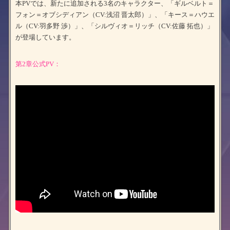
本PVでは、新たに追加される3名のキャラクター、「ギルベルト＝
フォン＝オブシディアン（CV:浅沼 晋太郎）」、「キース＝ハウエ
ル（CV:羽多野 渉）」、「シルヴィオ＝リッチ（CV:佐藤 拓也）」
が登場しています。
第2章公式PV：