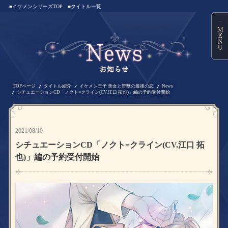
■イケメンシリーズTOP
■タイトル一覧
TOPページ
タイトル紹介
イケメン王子 美女と野獣の最後の恋
News
シチュエーションCD「ノクト=クライン(CV.江口 拓也)」編の予約受付開始
2021/08/10
シチュエーションCD「ノクト=クライン(CV.江口 拓
也)」編の予約受付開始