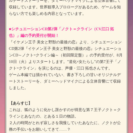
ルデートストーリーを、ダミーヘッドマイクによる立体音響にて
収録しています。世界観導入プロローグがあるため、ゲームを知
らない方でも楽しめる内容となっています。
■シチュエーションCD第2弾「ノクト＝クライン（CV.江口 拓
也）」編の予約受付が開始！
『イケメン王子 美女と野獣の最後の恋』より、シチュエーション
CD第2弾『イケメン王子 美女と野獣の最後の恋』シチュエーショ
ンCD～ノクト=クライン編～（初回限定盤）』の予約受付が、8月
10日（火）よりスタートします。”道化×女たらし”の第7王子「ノ
クト=クライン」を演じるのは、声優・江口 拓也さんです。
ゲーム本編では描かれていない、書き下ろしの甘いオリジナルデ
ートストーリーを、ダミーヘッドマイクによる立体音響にて収録
しました。
【あらすじ】
これは、狐のように化かし誑かすのが得意な第７王子ノクト＝ク
ラインとあなたの、とある１日の物語。
２人の時間がとれず寂しさを我慢していたあなたに、ノクトが公
務の手伝いをお願いしてきて……？