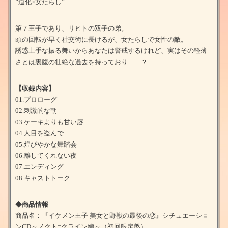
”道化×女たらし”
第７王子であり、リヒトの双子の弟。
頭の回転が早く社交術に長けるが、女たらしで女性の敵。
誘惑上手な振る舞いからあなたは警戒するけれど、実はその軽薄
さとは裏腹の壮絶な過去を持っており……？
【収録内容】
01.プロローグ
02.刺激的な朝
03.ケーキよりも甘い唇
04.人目を盗んで
05.煌びやかな舞踏会
06.離してくれない夜
07.エンディング
08.キャストトーク
◆商品情報
商品名：『イケメン王子 美女と野獣の最後の恋』シチュエーショ
ンCD～ノクト=クライン編～（初回限定盤）