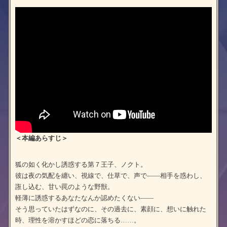
＜本編あらすじ＞
狐の如く化かし誘惑する第７王子、ノクト。
彼は夜の気配を纏い、視線で、仕草で、声で――相手を惑わし、
誑し込む、甘い罠のような野獣。
軽薄に誘惑するあなたなんか認めたくない――
そう思っていたはずなのに、その過去に、素顔に、想いに触れた
時、理性を溶かすほどの恋に落ちる……。