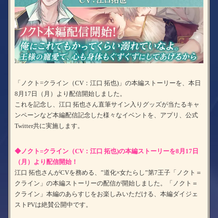
「ノクト=クライン（CV：江口 拓也)」の本編ストーリーを、本日
8月17日（月）より配信開始しました。
これを記念し、江口 拓也さん直筆サイン入りグッズが当たるキャ
ンペーンなど本編配信記念した様々なイベントを、アプリ、公式
Twitter共に実施します。
◆ノクト=クライン（CV：江口 拓也)の本編ストーリーを8月17日
（月）より配信開始！
江口 拓也さんがCVを務める、”道化×女たらし”第7王子「ノクト＝
クライン」の本編ストーリーの配信が開始しました。「ノクト＝
クライン」本編のあらすじをお楽しみいただける、本編ダイジェ
ストPVは絶賛公開中です。