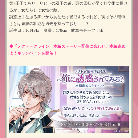
第7王子であり、リヒトの双子の弟。頭の回転が早く社交術に長け
るが、女たらしで女性の敵。
誘惑上手な振る舞いからあなたは警戒するけれど、実はその軽薄
さとは裏腹の壮絶な過去を持っており……？
誕生日：10月9日 身長：178cm 紋章モチーフ：狐
◆「ノクト＝クライン」本編ストーリー配信に合わせ、本編進め
ようキャンペーンを開催！