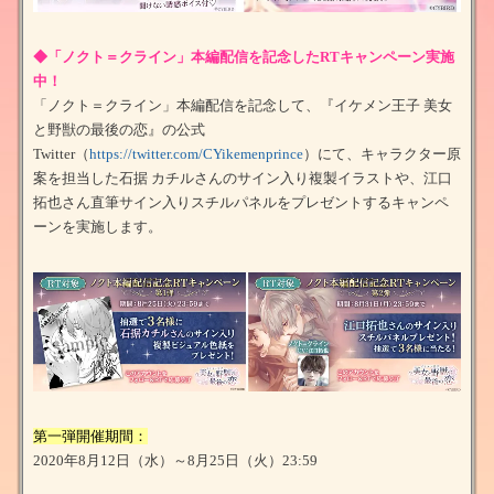
◆「ノクト＝クライン」本編配信を記念したRTキャンペーン実施
中！
「ノクト＝クライン」本編配信を記念して、『イケメン王子 美女
と野獣の最後の恋』の公式
Twitter（
https://twitter.com/CYikemenprince
）にて、キャラクター原
案を担当した石据 カチルさんのサイン入り複製イラストや、江口
拓也さん直筆サイン入りスチルパネルをプレゼントするキャンペ
ーンを実施します。
第一弾開催期間：
2020年8月12日（水）～8月25日（火）23:59