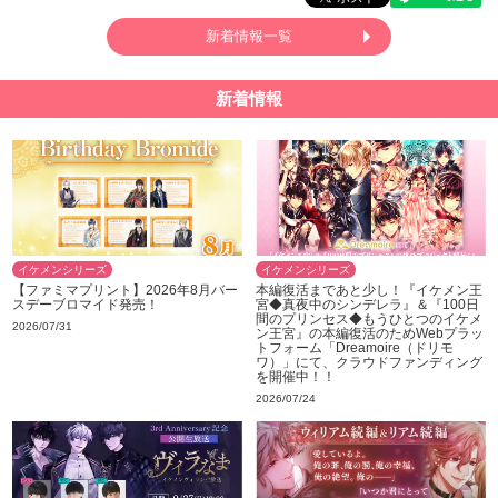
新着情報一覧
新着情報
イケメンシリーズ
イケメンシリーズ
【ファミマプリント】2026年8月バー
本編復活まであと少し！『イケメン王
スデーブロマイド発売！
宮◆真夜中のシンデレラ』＆『100日
間のプリンセス◆もうひとつのイケメ
2026/07/31
ン王宮』の本編復活のためWebプラッ
トフォーム「Dreamoire（ドリモ
ワ）」にて、クラウドファンディング
を開催中！！
2026/07/24