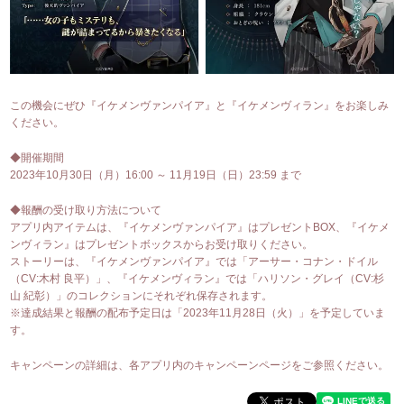
この機会にぜひ『イケメンヴァンパイア』と『イケメンヴィラン』をお楽しみ
ください。
◆開催期間
2023年10月30日（月）16:00 ～ 11月19日（日）23:59 まで
◆報酬の受け取り方法について
アプリ内アイテムは、『イケメンヴァンパイア』はプレゼントBOX、『イケメ
ンヴィラン』はプレゼントボックスからお受け取りください。
ストーリーは、『イケメンヴァンパイア』では「アーサー・コナン・ドイル
（CV:木村 良平）」、『イケメンヴィラン』では「ハリソン・グレイ（CV:杉
山 紀彰）」のコレクションにそれぞれ保存されます。
※達成結果と報酬の配布予定日は「2023年11月28日（火）」を予定していま
す。
キャンペーンの詳細は、各アプリ内のキャンペーンページをご参照ください。