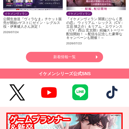
イケメンヴィラン
イケメンヴィラン
公開生放送『ヴィラなま』チケット販
『イケメンヴィラン 闇夜にひらく悪
売が開始♪ゲストにゼイン・レグルス
の恋』 ウィリアム・レックス（CV：
役・伊東健人さん決定！
立花 慎之介）＆リアム・エヴァンス
（CV：西山 宏太朗）続編ストーリー
2026/07/24
配信開始！ ～配信を記念した豪華な
キャンペーンも開催！～
2026/07/23
新着情報一覧
イケメンシリーズ公式SNS