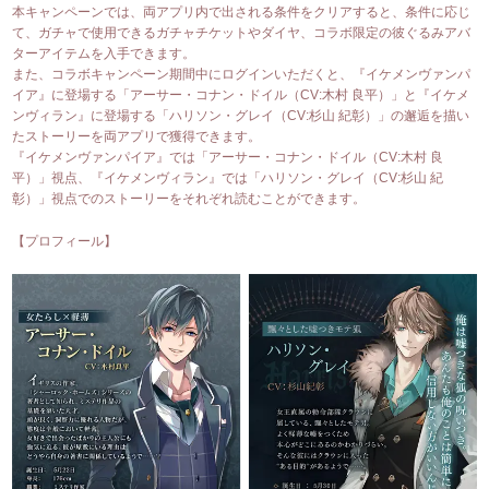
本キャンペーンでは、両アプリ内で出される条件をクリアすると、条件に応じ
て、ガチャで使用できるガチャチケットやダイヤ、コラボ限定の彼ぐるみアバ
ターアイテムを入手できます。
また、コラボキャンペーン期間中にログインいただくと、『イケメンヴァンパ
イア』に登場する「アーサー・コナン・ドイル（CV:木村 良平）」と『イケメ
ンヴィラン』に登場する「ハリソン・グレイ（CV:杉山 紀彰）」の邂逅を描い
たストーリーを両アプリで獲得できます。
『イケメンヴァンパイア』では「アーサー・コナン・ドイル（CV:木村 良
平）」視点、『イケメンヴィラン』では「ハリソン・グレイ（CV:杉山 紀
彰）」視点でのストーリーをそれぞれ読むことができます。
【プロフィール】