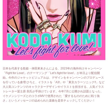
日本を代表する歌姫・倖田來未さんによる、2023年の海外向けキャンペーン
「Fight for Love!」のテーマソング「Let’s fight for love!」が本日より配信開
始。今作のジャケットビジュアルは、デザインをキャンペーンのプロデュース
を行っている倉増 ひろと、イラストを「A3!」や「東京カラーソニック!!」など
大人気コンテンツのキャラクターデザインやイラストを担当する、人気イラス
トレーター冨士原 良氏が手掛けています。今年7月に公開され話題となった、
イケメンシリーズとのコラボMVで使用された「愛するもののために戦う強
さ」というメッセージの込められた楽曲を是非チェックしてください！