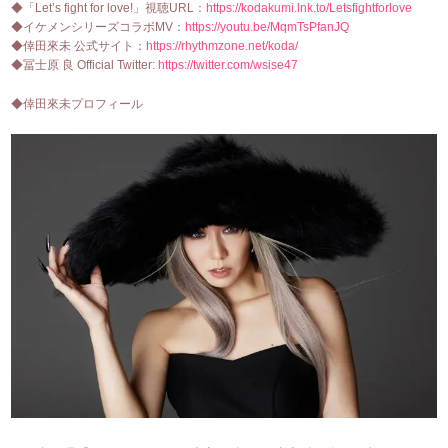
◆「Let’s fight for love!」視聴URL：
https://kodakumi.lnk.to/Letsfightforlove
◆イケメンシリーズコラボMV：
https://youtu.be/MqmTsPfanJQ
◆倖田來未 公式サイト：
https://rhythmzone.net/koda/
◆冨士原 良 Official Twitter:
https://twitter.com/wsise47
◆倖田來未プロフィール