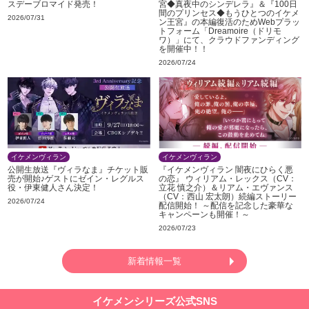
スデーブロマイド発売！
宮◆真夜中のシンデレラ』＆『100日
間のプリンセス◆もうひとつのイケメ
2026/07/31
ン王宮』の本編復活のためWebプラッ
トフォーム「Dreamoire（ドリモ
ワ）」にて、クラウドファンディング
を開催中！！
2026/07/24
イケメンヴィラン
イケメンヴィラン
公開生放送『ヴィラなま』チケット販
『イケメンヴィラン 闇夜にひらく悪
売が開始♪ゲストにゼイン・レグルス
の恋』 ウィリアム・レックス（CV：
役・伊東健人さん決定！
立花 慎之介）＆リアム・エヴァンス
（CV：西山 宏太朗）続編ストーリー
2026/07/24
配信開始！ ～配信を記念した豪華な
キャンペーンも開催！～
2026/07/23
新着情報一覧
イケメンシリーズ公式SNS