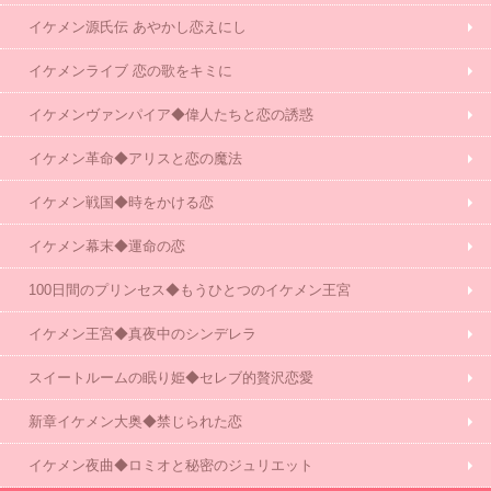
イケメン源氏伝 あやかし恋えにし
イケメンライブ 恋の歌をキミに
イケメンヴァンパイア◆偉人たちと恋の誘惑
イケメン革命◆アリスと恋の魔法
イケメン戦国◆時をかける恋
イケメン幕末◆運命の恋
100日間のプリンセス◆もうひとつのイケメン王宮
イケメン王宮◆真夜中のシンデレラ
スイートルームの眠り姫◆セレブ的贅沢恋愛
新章イケメン大奥◆禁じられた恋
イケメン夜曲◆ロミオと秘密のジュリエット