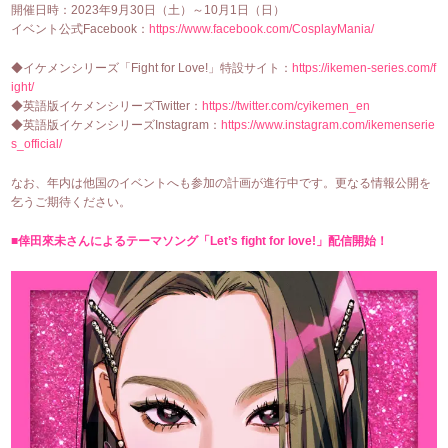
開催日時：2023年9月30日（土）～10月1日（日）
イベント公式Facebook：
https://www.facebook.com/CosplayMania/
◆イケメンシリーズ「Fight for Love!」特設サイト：
https://ikemen-series.com/f
ight/
◆英語版イケメンシリーズTwitter：
https://twitter.com/cyikemen_en
◆英語版イケメンシリーズInstagram：
https://www.instagram.com/ikemenserie
s_official/
なお、年内は他国のイベントへも参加の計画が進行中です。更なる情報公開を
乞うご期待ください。
■倖田來未さんによるテーマソング「Let’s fight for love!」配信開始！