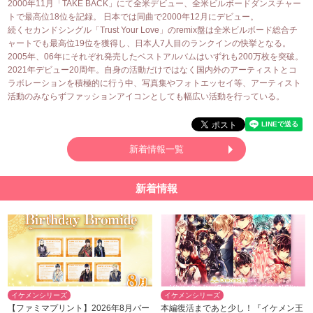
2000年11月「TAKE BACK」にて全米デビュー、全米ビルボードダンスチャー
トで最高位18位を記録。 日本では同曲で2000年12月にデビュー。
続くセカンドシングル「Trust Your Love」のremix盤は全米ビルボード総合チ
ャートでも最高位19位を獲得し、日本人7人目のランクインの快挙となる。
2005年、06年にそれぞれ発売したベストアルバムはいずれも200万枚を突破。
2021年デビュー20周年。自身の活動だけではなく国内外のアーティストとコ
ラボレーションを積極的に行う中、写真集やフォトエッセイ等、アーティスト
活動のみならずファッションアイコンとしても幅広い活動を行っている。
新着情報一覧
新着情報
イケメンシリーズ
イケメンシリーズ
【ファミマプリント】2026年8月バー
本編復活まであと少し！『イケメン王