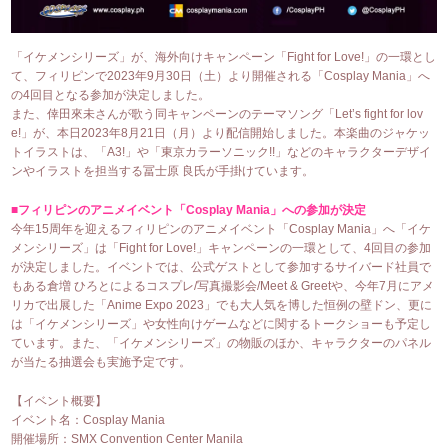
「イケメンシリーズ」が、海外向けキャンペーン「Fight for Love!」の一環とし
て、フィリピンで2023年9月30日（土）より開催される「Cosplay Mania」へ
の4回目となる参加が決定しました。
また、倖田來未さんが歌う同キャンペーンのテーマソング「Let’s fight for lov
e!」が、本日2023年8月21日（月）より配信開始しました。本楽曲のジャケッ
トイラストは、「A3!」や「東京カラーソニック!!」などのキャラクターデザイ
ンやイラストを担当する冨士原 良氏が手掛けています。
■フィリピンのアニメイベント「Cosplay Mania」への参加が決定
今年15周年を迎えるフィリピンのアニメイベント「Cosplay Mania」へ「イケ
メンシリーズ」は「Fight for Love!」キャンペーンの一環として、4回目の参加
が決定しました。イベントでは、公式ゲストとして参加するサイバード社員で
もある倉増 ひろとによるコスプレ/写真撮影会/Meet & Greetや、今年7月にアメ
リカで出展した「Anime Expo 2023」でも大人気を博した恒例の壁ドン、更に
は「イケメンシリーズ」や女性向けゲームなどに関するトークショーも予定し
ています。また、「イケメンシリーズ」の物販のほか、キャラクターのパネル
が当たる抽選会も実施予定です。
【イベント概要】
イベント名：Cosplay Mania
開催場所：SMX Convention Center Manila