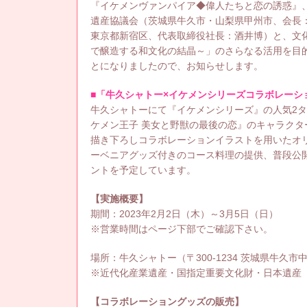
『イケメンヴァンパイア◆偉人たちと恋の誘惑』
遺産協議会（茨城県牛久市・山梨県甲州市、会長
東京都新宿区、代表取締役社長：酒井博）と、文化庁認
で醸造する和文化の結晶～」のさらなる活用を目
とになりましたので、お知らせします。
■「牛久シャトー×イケメンシリーズコラボレーシ
牛久シャトーにて『イケメンシリーズ』の人気2
ケメン王子 美女と野獣の最後の恋』のキャラク
描き下ろしコラボレーションイラストを用いたオ
ーベニアグッズ付きのコース料理の提供、普段公
ントを予定しています。
【実施概要】
期間：2023年2月2日（木）～3月5日（日）
※営業時間はページ下部でご確認下さい。
場所：牛久シャトー（〒300-1234 茨城県牛久市中
※近代化産業遺産・国指定重要文化財・日本遺産
【コラボレーショングッズの販売】