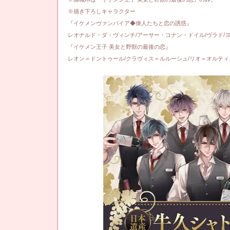
※描き下ろしキャラクター
『イケメンヴァンパイア◆偉人たちと恋の誘惑』
レオナルド・ダ・ヴィンチ/アーサー・コナン・ドイル/ヴラド/
『イケメン王子 美女と野獣の最後の恋』
レオン＝ドントゥール/クラヴィス＝ルルーシュ/リオ＝オルティ