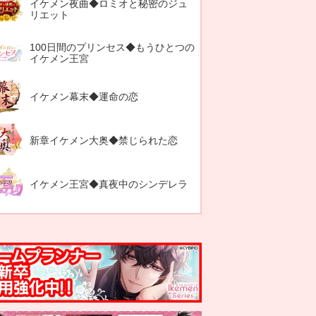
イケメン夜曲◆ロミオと秘密のジュ
リエット
100日間のプリンセス◆もうひとつの
イケメン王宮
イケメン幕末◆運命の恋
新章イケメン大奥◆禁じられた恋
イケメン王宮◆真夜中のシンデレラ